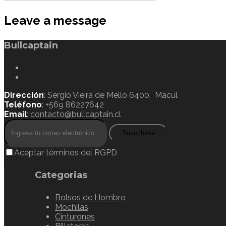
Leave a message
Bullcaptain
Dirección
: Sergio Vieira de Mello 6400, Macul
Teléfono
: +569 86227642
Email
: contacto@bullcaptain.cl
Suscribirse
Aceptar términos del RGPD
Categorias
Bolsos de Hombro
Mochilas
Cinturones