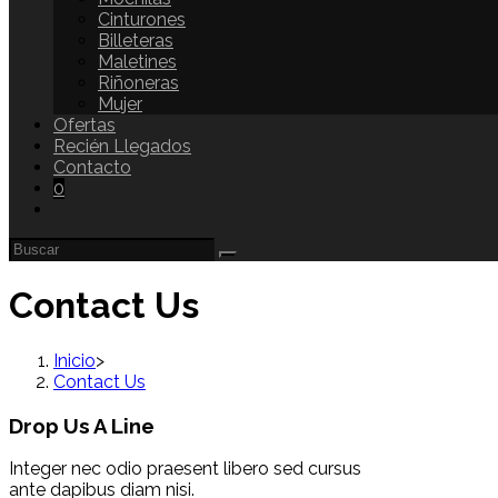
Cinturones
Billeteras
Maletines
Riñoneras
Mujer
Ofertas
Recién Llegados
Contacto
0
Contact Us
Inicio
>
Contact Us
Drop Us A Line
Integer nec odio praesent libero sed cursus
ante dapibus diam nisi.