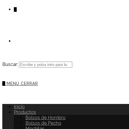
0
Buscar:
0
MENÚ
CERRAR
Inicio
Productos
Bolsos de Hombro
Bolsos de Pecho
Mochilas