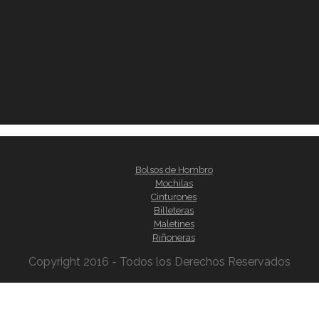
Bolsos de Hombro
Mochilas
Cinturones
Billeteras
Maletines
Riñoneras
Copyright 2016 - Todos los Derechos Reservados