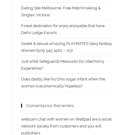
Dating Site Melbourne. Free Matchmaking &
Singles, Victoria
Finest destination for enjoy enjoyable that have
Delhi Lodge Escorts
Sweet & sexual amazing PLAYMATES Sexy fantasy
Women?909 545 1962 – (23)
Just what Safeguards Measures Do Uberhorny
Experience?
Does daddy like his Ohio sugar infant when the
woman is economically hopeless?
Comentarios Recientes
webcam chat with women
en
Wattpad are a social
network society from customers and you will
publishers