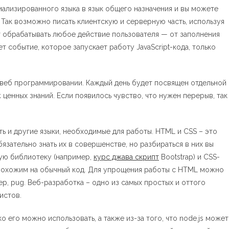
иализированного языка в язык общего назначения и вы можете
 Так возможно писать клиентскую и серверную часть, используя
ет обрабатывать любое действие пользователя — от заполнения
 событие, которое запускает работу JavaScript-кода, только
 веб программировании. Каждый день будет посвящен отдельной
 ценных знаний. Если появилось чувство, что нужен перерыв, так
ь и другие языки, необходимые для работы. HTML и CSS – это
язательно знать их в совершенстве, но разбираться в них вы
ую библиотеку (например,
курс джава скрипт
Bootstrap) и CSS-
 похожим на обычный код. Для упрощения работы с HTML можно
р, pug. Веб-разработка – одно из самых простых и оттого
истов.
ко его можно использовать, а также из-за того, что node.js может