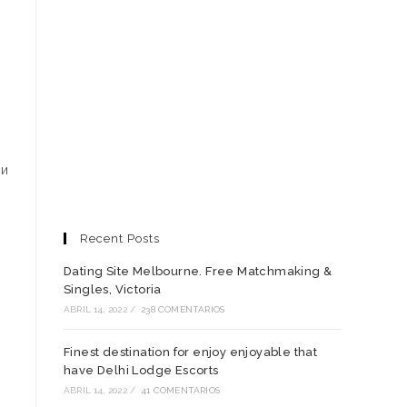
 и
Recent Posts
Dating Site Melbourne. Free Matchmaking &
Singles, Victoria
ABRIL 14, 2022
/
238 COMENTARIOS
Finest destination for enjoy enjoyable that
have Delhi Lodge Escorts
ABRIL 14, 2022
/
41 COMENTARIOS