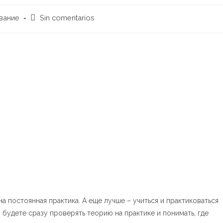
Comentarios
вание
Sin comentarios
de
la
entrada:
а постоянная практика. А еще лучше – учиться и практиковаться
 будете сразу проверять теорию на практике и понимать, где