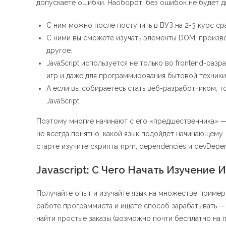
допускаете ошибки. Наоборот, без ошибок не будет д
С ним можно после поступить в ВУЗ на 2-3 курс ср
С ними вы сможете изучать элементы DOM, произво
другое.
JavaScript используется не только во frontend-раз
игр и даже для программирования бытовой техники
А если вы собираетесь стать веб-разработчиком, т
JavaScript.
Поэтому многие начинают с его «предшественника» — С
не всегда понятно, какой язык подойдет начинающему.
старте изучите скрипты npm, dependencies и devDepe
Javascript: С Чего Начать Изучение
Получайте опыт и изучайте язык на множестве пример
работе программиста и ищете способ зарабатывать —
найти простые заказы (возможно почти бесплатно на п