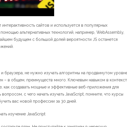
 интерактивность сайтов и используется в популярных
с помощью альтернативных технологий, например, WebAssembly,
жайшем будущем с большой долей вероятности JS останется
жений.
и браузера, не нужно изучать алгоритмы на продвинутом уровне
ен – в общем, преимуществ много. Ключевым навыком в контекс
ете, как создавать мощные и эффективные веб-приложения для
 вопросом, с чего начать изучать JavaScript, помните, что курсы
учить вас новой профессии за 30 дней.
составьте план. Не приступайте к занятиям в чересчур