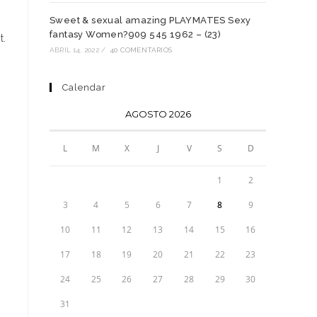
Sweet & sexual amazing PLAYMATES Sexy
fantasy Women?909 545 1962 – (23)
t.
ABRIL 14, 2022
/
40 COMENTARIOS
Calendar
AGOSTO 2026
L
M
X
J
V
S
D
1
2
3
4
5
6
7
8
9
10
11
12
13
14
15
16
17
18
19
20
21
22
23
24
25
26
27
28
29
30
31