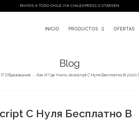
ENVÍOS A TODO CHILE VÍA CHILEXPRESS O STARKEN
INICIO
PRODUCTOS
OFERTAS
Blog
IT Образование
>
Как И Где Учить Javascript C Нуля Бесплатно В 2020 
cript C Нуля Бесплатно В