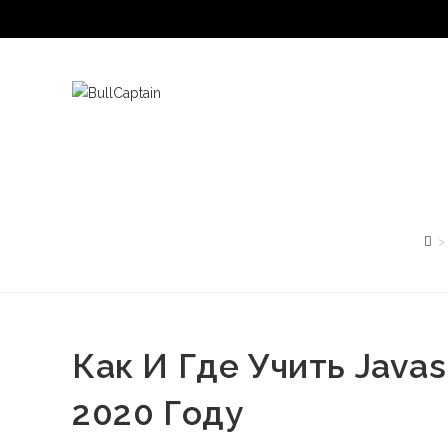
Saltar
al
contenido
>
Как И Где Учить Javas
2020 Году