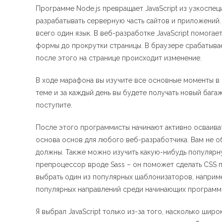
Программе Node.js превращает JavaScript из узкоспец
разрабатывать серверную часть сайтов и приложений.
всего один язык. В веб-разработке JavaScript помога
формы до прокрутки страницы. В браузере срабатывает
после этого на странице происходит изменение.
В ходе марафона вы изучите все основные моменты в
теме и за каждый день вы будете получать новый багаж
поступите.
После этого программисты начинают активно осваиват
основа основ для любого веб-разработчика. Вам не об
должны. Также можно изучить какую-нибудь популярн
препроцессор вроде Sass – он поможет сделать CSS
выбрать один из популярных шаблонизаторов, наприме
популярных направлений среди начинающих программ
Я выбрал JavaScript только из-за того, насколько широ