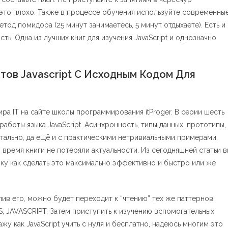
а это плохо. Также в процессе обучения используйте современны
тод помидора (25 минут занимаетесь, 5 минут отдыхаете). Есть и
ь. Одна из лучших книг для изучения JavaScript и однозначно
ов Javascript С Исходным Кодом Для
а IT на сайте школы программирования itProger. В серии шесть
аботы языка JavaScript. Асинхронность, типы данных, прототипы,
тально, да ещё и с практическими нетривиальными примерами.
 время книги не потеряли актуальности. Из сегодняшней статьи в
зку как сделать это максимально эффективно и быстро или же
лив его, можно будет переходит к “чтению” тех же паттернов,
S; JAVASCRIPT; Затем приступить к изучению вспомогательных
ажу как JavaScript учить с нуля и бесплатно, надеюсь многим это