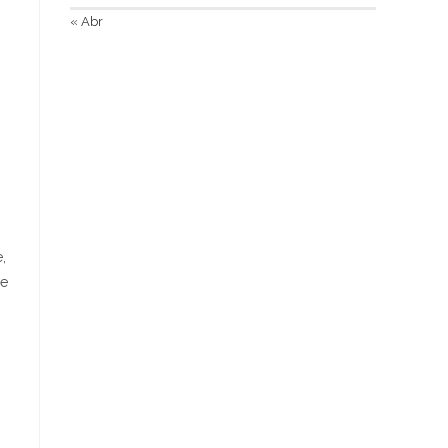
« Abr
,
те