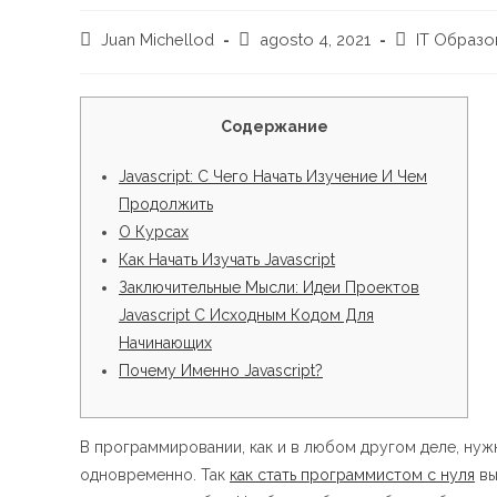
Autor
Publicación
Categoría
Juan Michellod
agosto 4, 2021
IT Образо
de
de
de
la
la
la
entrada:
entrada:
entrada:
Содержание
Javascript: С Чего Начать Изучение И Чем
Продолжить
О Курсах
Как Начать Изучать Javascript
Заключительные Мысли: Идеи Проектов
Javascript С Исходным Кодом Для
Начинающих
Почему Именно Javascript?
В программировании, как и в любом другом деле, нужн
одновременно. Так
как стать программистом с нуля
вы