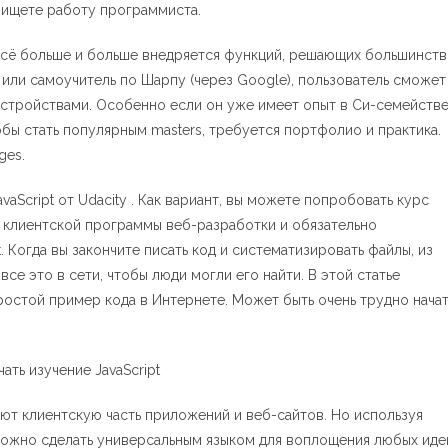
 ищете работу программиста.
 всё больше и больше внедряется функций, решающих большинст
или самоучитель по Шарпу (через Google), пользователь сможет
устройствами. Особенно если он уже имеет опыт в Си-семействе
бы стать популярным masters, требуется портфолио и практика.
ges.
aScript от Udacity . Как вариант, вы можете попробовать курс
ью клиентской программы веб-разработки и обязательно
 Когда вы закончите писать код и систематизировать файлы, из
се это в сети, чтобы люди могли его найти. В этой статье
ростой пример кода в Интернете. Может быть очень трудно начат
ают клиентскую часть приложений и веб-сайтов. Но используя
можно сделать универсальным языком для воплощения любых иде