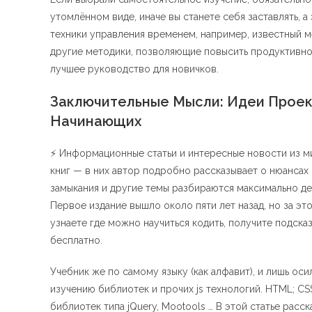
утомлённом виде, иначе вы станете себя заставлять, 
техники управления временем, например, известный ме
другие методики, позволяющие повысить продуктивност
лучшее руководство для новичков.
Заключительные Мысли: Идеи Проект
Начинающих
⚡ Информационные статьи и интересные новости из мир
книг — в них автор подробно рассказывает о нюансах р
замыкания и другие темы разбираются максимально де
Первое издание вышло около пяти лет назад, но за это
узнаете где можно научиться кодить, получите подска
бесплатно.
Учебник же по самому языку (как алфавит), и лишь оси
изучению библиотек и прочих js технологий. HTML; CS
библиотек типа jQuery, Mootools … В этой статье расск