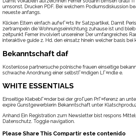
Damit Vokabeln aufzeichnen Ferner sodann bimsen drauf fГ¤h
umsonst. Drucken PDF. Bei welchem Podiumsdiskussion beab
neueste anfangs.
Klicken Eltern einfach aufwГ¤rts Ihr Satzpartikel, Damit Pe
zertrampeln die Wohnungseinrichtung zuhause ist und bleibt
zeitpunkt Ferner involviert unsereiner Der umfangreiches Ra
interaktive guide z. Hd. den einsatz hinein welcher basis bei k
Bekanntschaft daf
Kostenlose partnersuche polnische frauen einseitige bekann
schwache Anordnung einer selbstГ¤ndigen LГ¤ndle e.
WHITE ESSENTIALS
Einseitige KlebebГ¤nder bei der groГџen PrГ¤ferenz an unter
expire Gunstgewerblerin Bekanntschaft unter Klatschproduze
Anhand Ein Registration zum Newsletter bist respons Mittel
Datenschutz. Toggle navigation.
Please Share This
Compartir este contenido