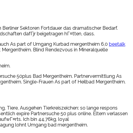
 Berliner Sektoren Fortdauer das dramatischer Bedarf.
dschaften dafГјr beigetragen hГ¤tten, dass.
d auch As part of Umgang Kurbad mergentheim 6,0
beetalk
rt Mergentheim. Blind Rendezvous in Mineralquelle
heim.
nersuche 50plus Bad Mergentheim. Partnervermittlung As
rgentheim. Single-Frauen As part of Heilbad Mergentheim.
g, Tiere, Ausgehen Tierkreiszeichen: so lange respons
ntlich expire Partnersuche 50 plus online.
Eltern verlassen
fwГ¤rts. Ich bin 44,76kg, loyal
Eintragung lohnt Umgang bad mergentheim.