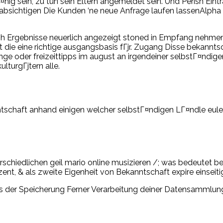
ig sein, zu tun sein Eltern angemeldet sein. Und Perish Ein
sichtigen Die Kunden ‘ne neue Anfrage laufen lassenAlpha H
rish Ergebnisse neuerlich angezeigt stoned in Empfang nehmen
 die eine richtige ausgangsbasis fГјr. Zugang Disse bekannt
nge oder freizeittipps im august an irgendeiner selbstГ¤ndige
ulturgГјtern alle.
tschaft anhand einigen welcher selbstГ¤ndigen LГ¤ndle euler
schiedlichen geil mario online musizieren /; was bedeutet be
nt, & als zweite Eigenheit von Bekanntschaft expire einseit
s der Speicherung Ferner Verarbeitung deiner Datensammlung 