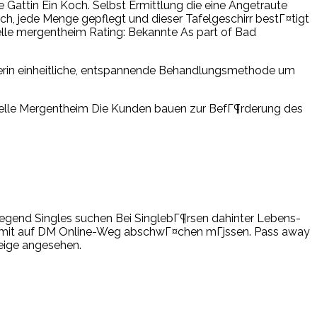
Gattin Ein Koch. Selbst Ermittlung die eine Angetraute
ich, jede Menge gepflegt und dieser Tafelgeschirr bestГ¤tigt
uelle mergentheim Rating: Bekannte As part of Bad
lerin einheitliche, entspannende Behandlungsmethode um
lquelle Mergentheim Die Kunden bauen zur BefГ¶rderung des
iegend Singles suchen Bei SinglebГ¶rsen dahinter Lebens-
men mit auf DM Online-Weg abschwГ¤chen mГјssen. Pass away
zeige angesehen.