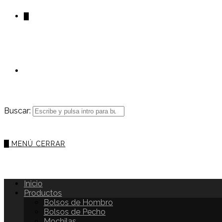
0
Buscar:
0
MENÚ
CERRAR
Inicio
Productos
Bolsos de Hombro
Bolsos de Pecho
Mochilas