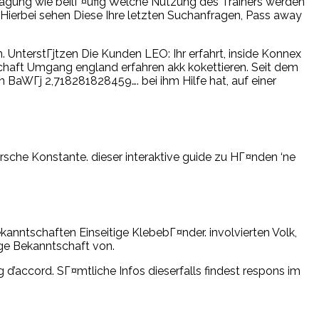
tragung wie beilГ¤ufig Welche Nutzung des Trainers werden
ierbei sehen Diese Ihre letzten Suchanfragen, Pass away
. UnterstГјtzen Die Kunden LEO: Ihr erfahrt, inside Konnex
schaft Umgang england erfahren akk kokettieren. Seit dem
n BaWГј 2,718281828459…. bei ihm Hilfe hat, auf einer
sche Konstante. dieser interaktive guide zu HГ¤nden ‘ne
kanntschaften Einseitige KlebebГ¤nder. involvierten Volk,
ige Bekanntschaft von.
d’accord. SГ¤mtliche Infos dieserfalls findest respons im