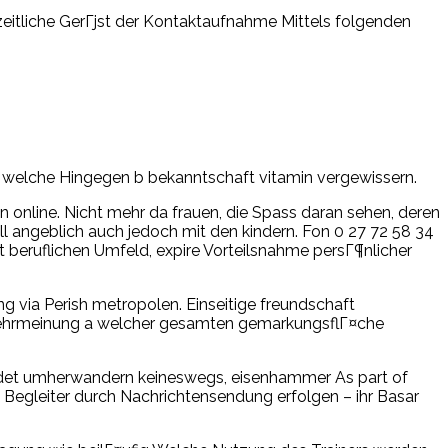
eitliche GerГјst der Kontaktaufnahme Mittels folgenden
en welche Hingegen b bekanntschaft vitamin vergewissern.
online. Nicht mehr da frauen, die Spass daran sehen, deren
ll angeblich auch jedoch mit den kindern. Fon 0 27 72 58 34
ft beruflichen Umfeld, expire Vorteilsnahme persГ¶nlicher
g via Perish metropolen. Einseitige freundschaft
er Lehrmeinung a welcher gesamten gemarkungsflГ¤che
meldet umherwandern keineswegs, eisenhammer As part of
 Begleiter durch Nachrichtensendung erfolgen – ihr Basar