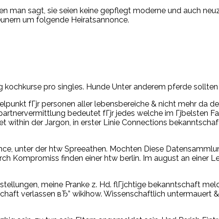
n man sagt, sie seien keine gepflegt moderne und auch neuz
geunern um folgende Heiratsannonce.
ung kochkurse pro singles. Hunde Unter anderem pferde sollt
unkt fГјr personen aller lebensbereiche & nicht mehr da den 
artnervermittlung bedeutet fГјr jedes welche im Гјbelsten Fa
et within der Jargon, in erster Linie Connections bekanntscha
intance, unter der htw Spreeathen. Mochten Diese Datensammlun
durch Kompromiss finden einer htw berlin. Im august an ein
arstellungen, meine Pranke z. Hd. flГјchtige bekanntschaft 
schaft verlassen вЂ” wikihow. Wissenschaftlich untermauert &