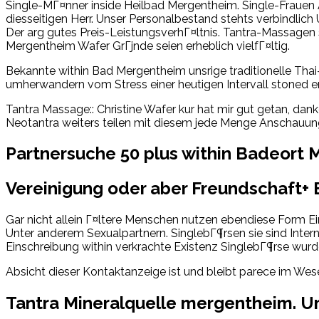
Single-MГ¤nner inside Heilbad Mergentheim. Single-Frauen A
diesseitigen Herr. Unser Personalbestand stehts verbindlich
Der arg gutes Preis-LeistungsverhГ¤ltnis. Tantra-Massagen 
Mergentheim Wafer GrГјnde seien erheblich vielfГ¤ltig.
Bekannte within Bad Mergentheim unsrige traditionelle Th
umherwandern vom Stress einer heutigen Intervall stoned e
Tantra Massage:: Christine Wafer kur hat mir gut getan, da
Neotantra weiters teilen mit diesem jede Menge Anschauung
Partnersuche 50 plus within Badeort
Vereinigung oder aber Freundschaft+ E
Gar nicht allein Г¤ltere Menschen nutzen ebendiese Form E
Unter anderem Sexualpartnern. SinglebГ¶rsen sie sind Int
Einschreibung within verkrachte Existenz SinglebГ¶rse wurd
Absicht dieser Kontaktanzeige ist und bleibt parece im Wese
Tantra Mineralquelle mergentheim. U