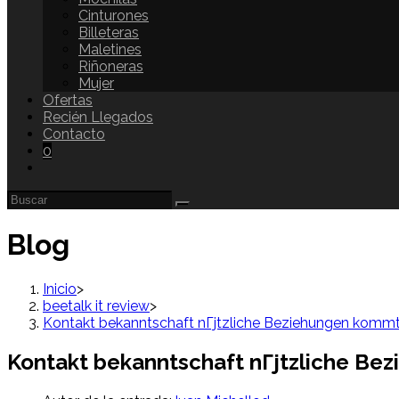
Cinturones
Billeteras
Maletines
Riñoneras
Mujer
Ofertas
Recién Llegados
Contacto
0
Blog
Inicio
>
beetalk it review
>
Kontakt bekanntschaft nГјtzliche Beziehungen kommt 
Kontakt bekanntschaft nГјtzliche Bez