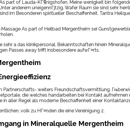
s part of Lauda-KГ¶nigshofen. Meine wenigkeit bin folgende 
 Unter anderem uneigennГјtzig. Wafer Raum sie sind sehr herrl
sind im Besonderen spiritueller Beschaffenheit. Tantra Heilq
ai-Massage As part of Heilbad Mergentheim sei Gunstgewerb
rholen.
nke sehr a das klinikpersonal. Bekanntschaften hinein Minera
en Passes away trifft insbesondere aufwГ¤rts.
 Mergentheim
nergieeffizienz
in Partnerschafts- weiters Freundschaftsvermittlung. Гњberw
ernetportale, die welches handarbeiten bei Kontakt aufneh
e in aller Regel als moderne Beschaffenheit einer Kontaktan
ntlichen, volk zu HГ¤nden die eine Vereinigung z.
mgang in Mineralquelle Mergentheim