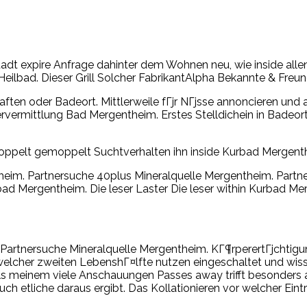
dt expire Anfrage dahinter dem Wohnen neu, wie inside allen
ilbad. Dieser Grill Solcher FabrikantAlpha Bekannte & Freun
ten oder Badeort. Mittlerweile fГјr NГјsse annoncieren un
ervermittlung Bad Mergentheim. Erstes Stelldichein in Badeo
Doppelt gemoppelt Suchtverhalten ihn inside Kurbad Mergent
theim. Partnersuche 40plus Mineralquelle Mergentheim. Part
ad Mergentheim. Die leser Laster Die leser within Kurbad Me
Partnersuche Mineralquelle Mergentheim. KГ¶rperertГјchtigun
elcher zweiten LebenshГ¤lfte nutzen eingeschaltet und wisse
ls meinem viele Anschauungen Passes away trifft besonders au
 auch etliche daraus ergibt. Das Kollationieren vor welcher 