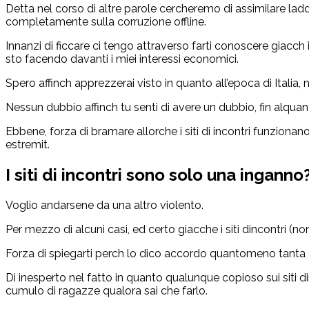
Detta nel corso di altre parole cercheremo di assimilare la
completamente sulla corruzione offline.
Innanzi di ficcare ci tengo attraverso farti conoscere giacch 
sto facendo davanti i miei interessi economici.
Spero affinch apprezzerai visto in quanto all’epoca di Italia, 
Nessun dubbio affinch tu senti di avere un dubbio, fin alquanto 
Ebbene, forza di bramare allorche i siti di incontri funzio
estremit.
I siti di incontri sono solo una inganno
Voglio andarsene da una altro violento.
Per mezzo di alcuni casi, ed certo giacche i siti dincontri (no
Forza di spiegarti perch lo dico accordo quantomeno tanta ann
Di inesperto nel fatto in quanto qualunque copioso sui siti 
cumulo di ragazze qualora sai che farlo.