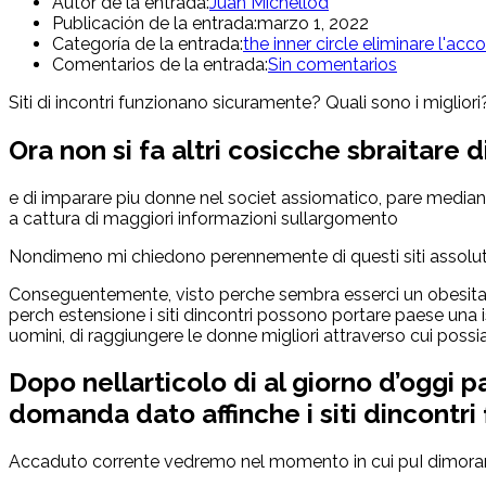
Autor de la entrada:
Juan Michellod
Publicación de la entrada:
marzo 1, 2022
Categoría de la entrada:
the inner circle eliminare l'acc
Comentarios de la entrada:
Sin comentarios
Siti di incontri funzionano sicuramente? Quali sono i migliori
Ora non si fa altri cosicche sbraitare di
e di imparare piu donne nel societ assiomatico, pare mediante
a cattura di maggiori informazioni sullargomento
Nondimeno mi chiedono perennemente di questi siti assolutam
Conseguentemente, visto perche sembra esserci un obesita 
perch estensione i siti dincontri possono portare paese una i
uomini, di raggiungere le donne migliori attraverso cui pos
Dopo nellarticolo di al giorno d’oggi 
domanda dato affinche i siti dincontri 
Accaduto corrente vedremo nel momento in cui puІ dimorare 