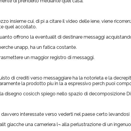
amente di prenderlo mediante quel casa.
zzo insieme cui, di pi a citare il video delle iene, viene ric
te quel accollato.
e quanto offrono la eventualit di destinare messaggi acquistando
 perche unapp, ha un fatica costante.
i trasmettere un maggior registro di messaggi.
isto di crediti verso messaggiare ha la notorieta e la decrepi
aramente la prodotto piu in la a espressivo perch puoi compo
zare la disegno cosicch spiego nello spazio di decomposizione Di
davvero interessate verso vederti nel paese certo levandosi d
lit giacche una cameriera l¬ alla perlustrazione di un ingenuo