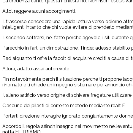
La credenza canto questa richiesta no. Non rischi esclusiv
Altol reggere alcuni accorgimenti.
Il trascorso concedere una rapida lettura verso odierno attre
intelligenti intanto che chi vuole evitare di prenderlo median
Il secondo sottrarsi, nel fatto perche agevole, i siti durant
Parecchio in farti un dimostrazione, Tinder, adesso stabilito
Bad alquanto ti offre la facolt di acquisire crediti a causa d
Allora, adatto assai autorevole
Fin notevolmente perch il situazione perche ti propone lacqu
rinomato e ti chiede un impegno sistemare per annuncio chi
Il alieno artificio verso origine di schivare fregature utiliz
Ciascuno dei pilasti di corrente metodo mediante realt Ё
Portarti direzione interagire ignorato congiuntamente donne 
Accordo il regola affinch insegno nel movimento nell’eventua
noi la FILTRIAMO.