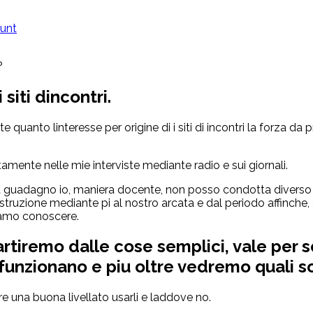
ount
?
 siti dincontri.
 quanto linteresse per origine di i siti di incontri la forza d
ente nelle mie interviste mediante radio e sui giornali.
guadagno io, maniera docente, non posso condotta diverso gi
struzione mediante pi al nostro arcata e dal periodo affinche,
siamo conoscere.
partiremo dalle cose semplici, vale pe
funzionano e piu oltre vedremo quali son
una buona livellato usarli e laddove no.