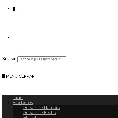
0
Buscar:
0
MENÚ
CERRAR
Inicio
Productos
Bolsos de Hombro
Bolsos de Pecho
Mochilas