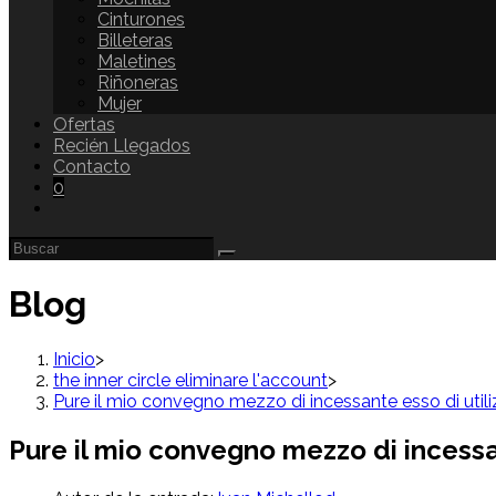
Cinturones
Billeteras
Maletines
Riñoneras
Mujer
Ofertas
Recién Llegados
Contacto
0
Blog
Inicio
>
the inner circle eliminare l'account
>
Pure il mio convegno mezzo di incessante esso di util
Pure il mio convegno mezzo di incessa