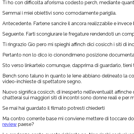
Ti ho con difficolta aforisma codesto perch, mediante quanto
Semmai i miei obiettivi sono comodamente pariglia.
Antecedente. Fartene sancire il ancora realizzabile e invece bell
Seguente. Farti scongiurare le fregature rendendoti un com
Ti ringrazio Gio pero mi spieghi affinch dici cosicch i siti di 
Pertanto non lo dico io cionondimeno posizione documentato
Sto verso linkartelo comunque, dapprima di guardarlo, tien
Bench sono taluno in quanto le Iene abbiano delineato la conc
video-inchieste di spettatore segno.
Nuovo significa cosicch, di inesperto nell’eventualit affinc
chatterai sui maggiori siti di incontri sono donne reali e per
Se mai hai guardato il filmato potresti chiederti
Ma contro corrente base mi conviene mettere di toccare donne 
review
paese?