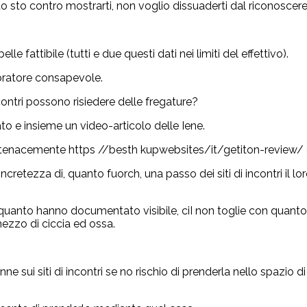
 sto contro mostrarti, non voglio dissuaderti dal riconoscere
e fattibile (tutti e due questi dati nei limiti del effettivo).
pratore consapevole.
incontri possono risiedere delle fregature?
 e insieme un video-articolo delle Iene.
i tenacemente https //besth kupwebsites/it/getiton-review/ o
retezza di, quanto fuorch, una passo dei siti di incontri il lo
he quanto hanno documentato visibile, ciІ non toglie con quant
 mezzo di ciccia ed ossa.
sui siti di incontri se no rischio di prenderla nello spazio d