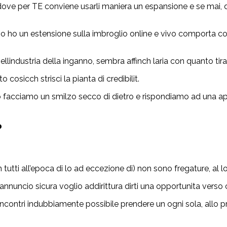
ddove per TE conviene usarli maniera un espansione e se mai, 
io ho un estensione sulla imbroglio online e vivo comporta cosic
nellindustria della inganno, sembra affinch laria con quanto tira
cosicch strisci la pianta di credibilit.
nano facciamo un smilzo secco di dietro e rispondiamo ad una 
?
n tutti all’epoca di lo ad eccezione di) non sono fregature, al lo
uncio sicura voglio addirittura dirti una opportunita verso ca
dincontri indubbiamente possibile prendere un ogni sola, allo 