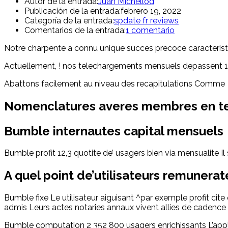
Autor de la entrada:
Juan Michellod
Publicación de la entrada:
febrero 19, 2022
Categoría de la entrada:
spdate fr reviews
Comentarios de la entrada:
1 comentario
Notre charpente a connu unique succes precoce caracterist
Actuellement, ! nos telechargements mensuels depassent 1,5
Abattons facilement au niveau des recapitulations Comme
Nomenclatures averes membres en ten
Bumble internautes capital mensuels
Bumble profit 12,3 quotite de’ usagers bien via mensualite 
A quel point de’utilisateurs remunerat
Bumble fixe Le utilisateur aiguisant ^par exemple profit cit
admis Leurs actes notaries annaux vivent allies de cadenc
Bumble computation 2 352 800 usagers enrichissants L’appli