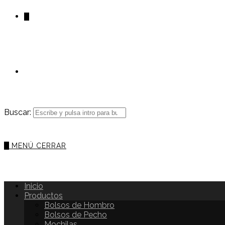
0
Buscar:
0
MENÚ
CERRAR
Inicio
Productos
Bolsos de Hombro
Bolsos de Pecho
Mochilas