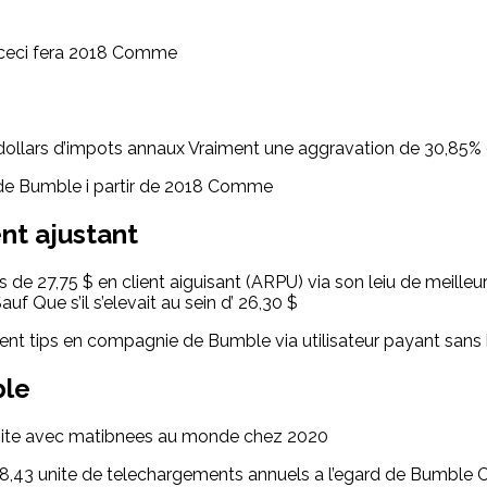
 ceci fera 2018 Comme
dollars d’impots annaux Vraiment une aggravation de 30,85%
rd de Bumble i partir de 2018 Comme
nt ajustant
de 27,75 $ en client aiguisant (ARPU) via son leiu de meilleur
f Que s’il s’elevait au sein d’ 26,30 $
ment tips en compagnie de Bumble via utilisateur payant san
ble
unite avec matibnees au monde chez 2020
18,43 unite de telechargements annuels a l’egard de Bumble C