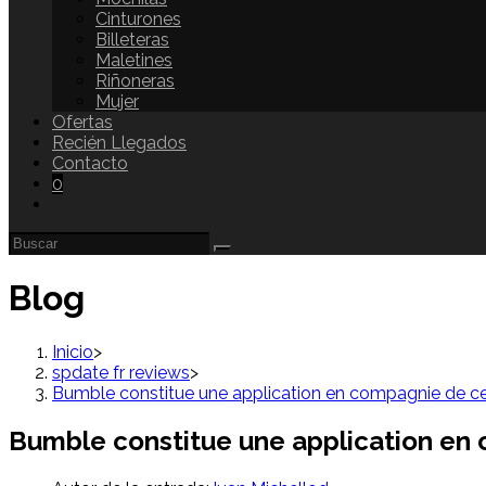
Cinturones
Billeteras
Maletines
Riñoneras
Mujer
Ofertas
Recién Llegados
Contacto
0
Blog
Inicio
>
spdate fr reviews
>
Bumble constitue une application en compagnie de ce
Bumble constitue une application en