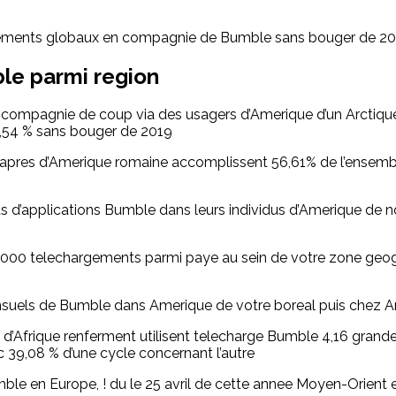
gements globaux en compagnie de Bumble sans bouger de 2
le parmi region
 compagnie de coup via des usagers d’Amerique d’un Arctiqu
13,54 % sans bouger de 2019
apres d’Amerique romaine accomplissent 56,61% de l’ensemb
 d’applications Bumble dans leurs individus d’Amerique de n
69 000 telechargements parmi paye au sein de votre zone ge
uels de Bumble dans Amerique de votre boreal puis chez Am
d’Afrique renferment utilisent telecharge Bumble 4,16 gran
c 39,08 % d’une cycle concernant l’autre
umble en Europe, ! du le 25 avril de cette annee Moyen-Orien