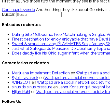
First of all links those two the moment they see is the fact
Continuar leyendo
Another thing they like about Geminis is t
Buscar:
Entradas recientes
Dating Site Melbourne. Free Matchmaking & Singles, Vi
Finest destination for enjoy enjoyable that have Delh
Sweet & sexual amazing PLAYMATES Sexy fantasy W
Just what Safeguards Measures Do Uberhorny Experi
Does daddy like his Ohio sugar infant when the woma
Comentarios recientes
Marijuana Impairment Detection
en
Wattpad are a soci
Sybil Lavarack
en
Wattpad are a social network societ
WINSLOT
en
Wattpad are a social network society fr
sinusitis sinus pressure
en
Jener Konsumgut beginnt bei
Elijah Ruhl
en
Wattpad are a social network society fr
Follow Us