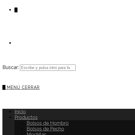
0
Buscar:
0
MENÚ
CERRAR
Inicio
Productos
Bolsos de Hombro
Bolsos de Pecho
Mochilas