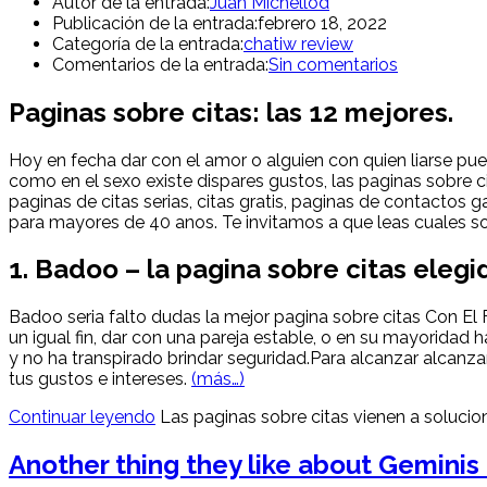
Autor de la entrada:
Juan Michellod
Publicación de la entrada:
febrero 18, 2022
Categoría de la entrada:
chatiw review
Comentarios de la entrada:
Sin comentarios
Paginas sobre citas: las 12 mejores.
Hoy en fecha dar con el amor o alguien con quien liarse pue
como en el sexo existe dispares gustos, las paginas sobre 
paginas de citas serias, citas gratis, paginas de contactos 
para mayores de 40 anos. Te invitamos a que leas cuales son
1. Badoo – la pagina sobre citas eleg
Badoo seri­a falto dudas la mejor pagina sobre citas Con E
un igual fin, dar con una pareja estable, o en su mayoridad h
y no ha transpirado brindar seguridad.Para alcanzar alcanzar
tus gustos e intereses.
(más…)
Continuar leyendo
Las paginas sobre citas vienen a soluci
Another thing they like about Geminis i