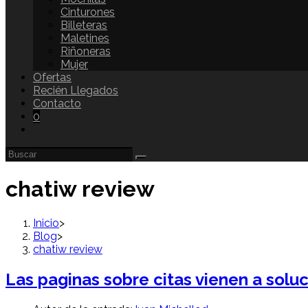
Cinturones
Billeteras
Maletines
Riñoneras
Mujer
Ofertas
Recién Llegados
Contacto
0
chatiw review
Inicio
>
Blog
>
chatiw review
Las paginas sobre citas vienen a solu