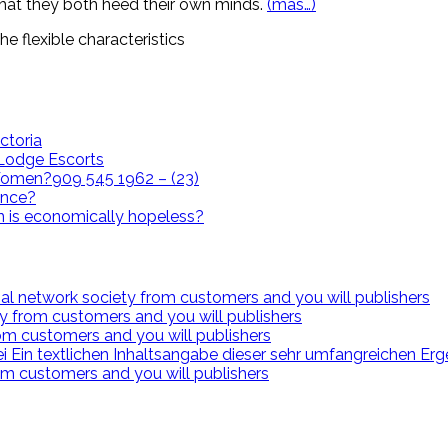
 that they both heed their own minds.
(más…)
he flexible characteristics
ctoria
i Lodge Escorts
omen?909 545 1962 – (23)
ence?
n is economically hopeless?
al network society from customers and you will publishers
y from customers and you will publishers
om customers and you will publishers
 Ein textlichen Inhaltsangabe dieser sehr umfangreichen Erg
om customers and you will publishers