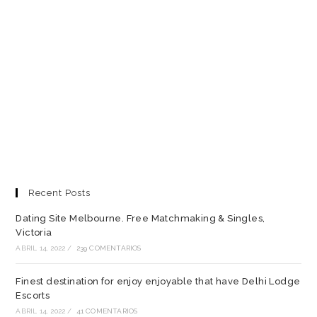
Recent Posts
Dating Site Melbourne. Free Matchmaking & Singles,
Victoria
ABRIL 14, 2022
/
239 COMENTARIOS
Finest destination for enjoy enjoyable that have Delhi Lodge
Escorts
ABRIL 14, 2022
/
41 COMENTARIOS