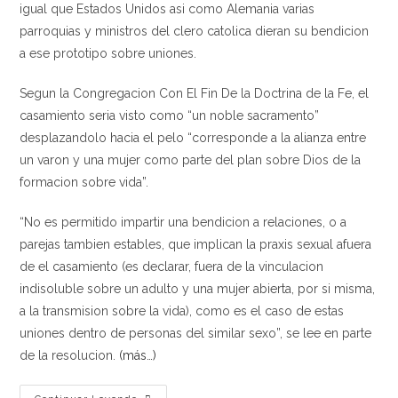
igual que Estados Unidos asi­ como Alemania varias
parroquias y ministros del clero catolica dieran su bendicion
a ese prototipo sobre uniones.
Segun la Congregacion Con El Fin De la Doctrina de la Fe, el
casamiento seri­a visto como “un noble sacramento”
desplazandolo hacia el pelo “corresponde a la alianza entre
un varon y una mujer como parte del plan sobre Dios de la
formacion sobre vida”.
“No es permitido impartir una bendicion a relaciones, o a
parejas tambien estables, que implican la praxis sexual afuera
de el casamiento (es declarar, fuera de la vinculacion
indisoluble sobre un adulto y una mujer abierta, por si misma,
a la transmision sobre la vida), como es el caso de estas
uniones dentro de personas del similar sexo”, se lee en parte
de la resolucion.
(más…)
Vaticano