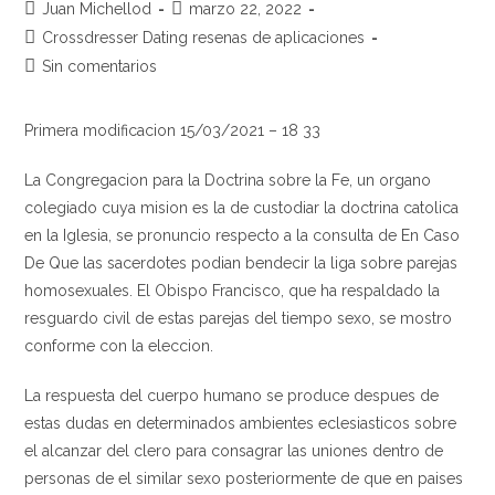
Autor
Publicación
Juan Michellod
marzo 22, 2022
de
de
Categoría
Crossdresser Dating resenas de aplicaciones
la
la
de
Comentarios
Sin comentarios
entrada:
entrada:
la
de
entrada:
la
Primera modificacion 15/03/2021 – 18 33
entrada:
La Congregacion para la Doctrina sobre la Fe, un organo
colegiado cuya mision es la de custodiar la doctrina catolica
en la Iglesia, se pronuncio respecto a la consulta de En Caso
De Que las sacerdotes podian bendecir la liga sobre parejas
homosexuales. El Obispo Francisco, que ha respaldado la
resguardo civil de estas parejas del tiempo sexo, se mostro
conforme con la eleccion.
La respuesta del cuerpo humano se produce despues de
estas dudas en determinados ambientes eclesiasticos sobre
el alcanzar del clero para consagrar las uniones dentro de
personas de el similar sexo posteriormente de que en paises