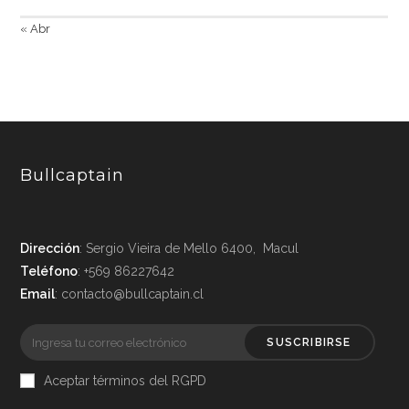
« Abr
Bullcaptain
Dirección
: Sergio Vieira de Mello 6400, Macul
Teléfono
: +569 86227642
Email
: contacto@bullcaptain.cl
SUSCRIBIRSE
Aceptar términos del RGPD