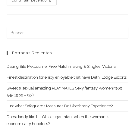
Continuar Leyendo
impide
a
la
Iglesia
Buscar:
catolica
consagrar
las
Entradas Recientes
uniones
Dating Site Melbourne. Free Matchmaking & Singles, Victoria
de
el
Finest destination for enjoy enjoyable that have Delhi Lodge Escorts
identico
Sweet & sexual amazing PLAYMATES Sexy fantasy Women?909
sexo
545 1962 – (23)
Just what Safeguards Measures Do Uberhorny Experience?
Does daddy like his Ohio sugar infant when the woman is
economically hopeless?