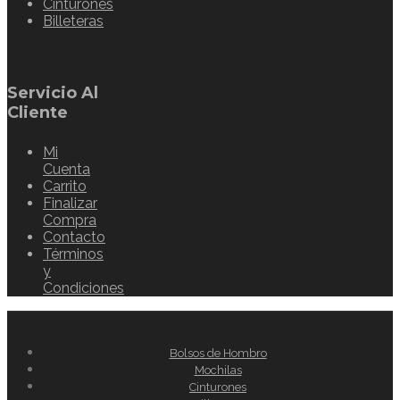
Cinturones
Billeteras
Servicio Al
Cliente
Mi
Cuenta
Carrito
Finalizar
Compra
Contacto
Términos
y
Condiciones
Bolsos de Hombro
Mochilas
Cinturones