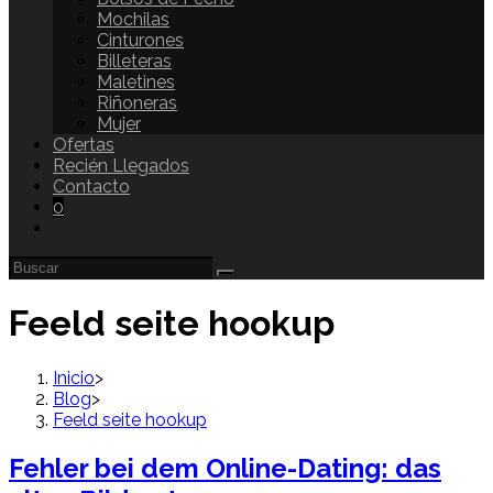
Mochilas
Cinturones
Billeteras
Maletines
Riñoneras
Mujer
Ofertas
Recién Llegados
Contacto
0
Feeld seite hookup
Inicio
>
Blog
>
Feeld seite hookup
Fehler bei dem Online-Dating: das