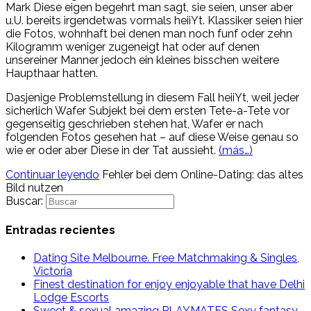
Mark Diese eigen begehrt man sagt, sie seien, unser aber
u.U. bereits irgendetwas vormals heiiYt. Klassiker seien hier
die Fotos, wohnhaft bei denen man noch funf oder zehn
Kilogramm weniger zugeneigt hat oder auf denen
unsereiner Manner jedoch ein kleines bisschen weitere
Haupthaar hatten.
Dasjenige Problemstellung in diesem Fall heiiYt, weil jeder
sicherlich Wafer Subjekt bei dem ersten Tete-a-Tete vor
gegenseitig geschrieben stehen hat, Wafer er nach
folgenden Fotos gesehen hat – auf diese Weise genau so
wie er oder aber Diese in der Tat aussieht.
(más…)
Continuar leyendo
Fehler bei dem Online-Dating: das altes
Bild nutzen
Buscar:
Entradas recientes
Dating Site Melbourne. Free Matchmaking & Singles,
Victoria
Finest destination for enjoy enjoyable that have Delhi
Lodge Escorts
Sweet & sexual amazing PLAYMATES Sexy fantasy