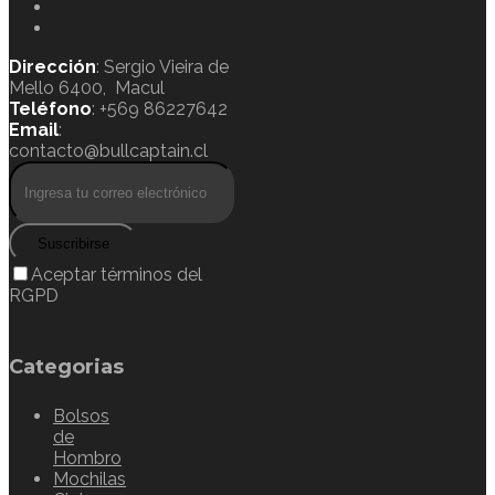
Dirección
: Sergio Vieira de
Mello 6400, Macul
Teléfono
: +569 86227642
Email
:
contacto@bullcaptain.cl
Suscribirse
Aceptar términos del
RGPD
Categorias
Bolsos
de
Hombro
Mochilas