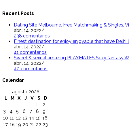
Recent Posts
Dating Site Melbourne. Free Matchmaking & Singles, Vi
abril 14, 2022
/
238 comentarios
Finest destination for enjoy enjoyable that have Delh
abril 14, 2022
/
41 comentarios
Sweet & sexual amazing PLAYMATES Sexy fantasy W
abril 14, 2022
/
40 comentarios
Calendar
agosto 2026
L
M
X
J
V
S
D
1
2
3
4
5
6
7
8
9
10
11
12
13
14
15
16
17
18
19
20
21
22
23