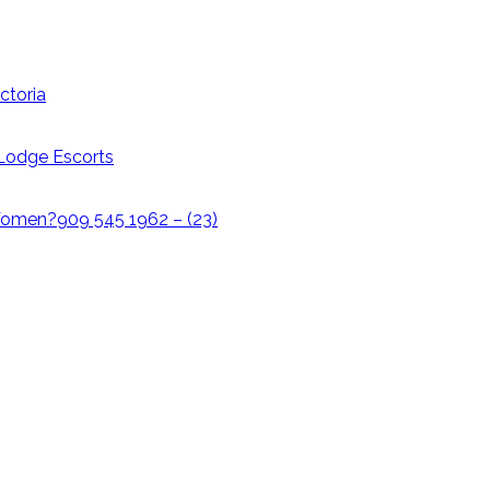
ctoria
i Lodge Escorts
omen?909 545 1962 – (23)