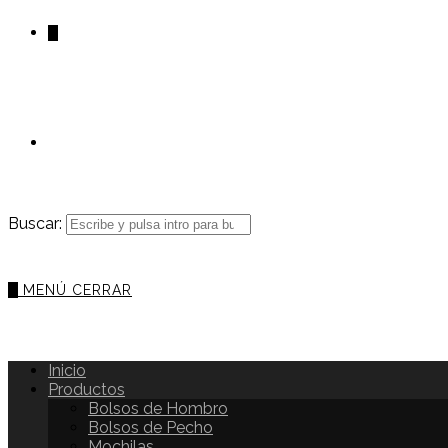
0
Buscar:
0
MENÚ
CERRAR
Inicio
Productos
Bolsos de Hombro
Bolsos de Pecho
Mochilas