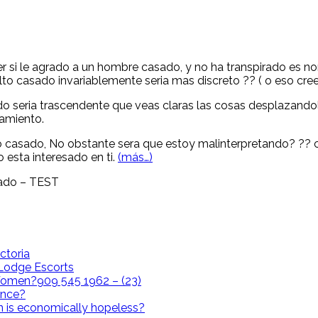
er si le agrado a un hombre casado, y no ha transpirado es n
o casado invariablemente seri­a mas discreto ?? ( o eso creen
 seri­a trascendente que veas claras las cosas desplazandol
samiento.
to casado, No obstante sera que estoy malinterpretando? ??
esta interesado en ti.
(más…)
sado – TEST
ctoria
i Lodge Escorts
omen?909 545 1962 – (23)
ence?
n is economically hopeless?