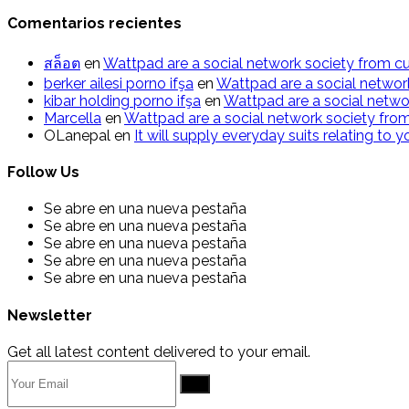
Comentarios recientes
สล็อต
en
Wattpad are a social network society from cu
berker ailesi porno ifşa
en
Wattpad are a social networ
kibar holding porno ifşa
en
Wattpad are a social netwo
Marcella
en
Wattpad are a social network society from
OLanepal
en
It will supply everyday suits relating to 
Follow Us
Se abre en una nueva pestaña
Se abre en una nueva pestaña
Se abre en una nueva pestaña
Se abre en una nueva pestaña
Se abre en una nueva pestaña
Newsletter
Get all latest content delivered to your email.
Go