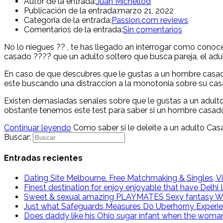
Autor de la entrada:
Juan Michellod
Publicación de la entrada:
marzo 21, 2022
Categoría de la entrada:
Passion.com reviews
Comentarios de la entrada:
Sin comentarios
No lo niegues ?? , te has llegado an interrogar como conoc
casado ???? que un adulto soltero que busca pareja, el adult
En caso de que descubres que le gustas a un hombre casado
este buscando una distraccion a la monotonia sobre su ca
Existen demasiadas senales sobre que le gustas a un adul
obstante tenemos este test para saber si un hombre casado 
Continuar leyendo
Como saber si le deleite a un adulto Ca
Buscar:
Entradas recientes
Dating Site Melbourne. Free Matchmaking & Singles, Vi
Finest destination for enjoy enjoyable that have Delh
Sweet & sexual amazing PLAYMATES Sexy fantasy W
Just what Safeguards Measures Do Uberhorny Experi
Does daddy like his Ohio sugar infant when the woma