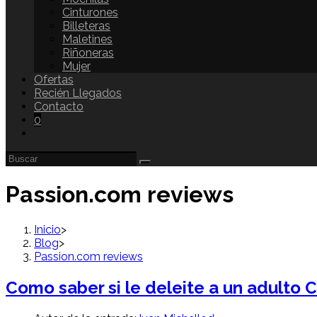
Cinturones
Billeteras
Maletines
Riñoneras
Mujer
Ofertas
Recién Llegados
Contacto
0
Passion.com reviews
Inicio
>
Blog
>
Passion.com reviews
Como saber si le deleite a un adulto