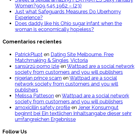
Women?909 545 1962 – (23)
Just what Safeguards Measures Do Uberhorny
Experience?
Does daddy like his Ohio sugar infant when the
woman is economically hopeless?
Comentarios recientes
PatrickPlupt
en
Dating Site Melbourne. Free
Matchmaking & Singles, Victoria
sansürzü porno izle
en
Wattpad are a social network
society from customers and you will publishers
nigerian prince scam
en
Wattpad are a social
network society from customers and you will
publishers
Melissa Patteson
en
Wattpad are a social network
society from customers and you will publishers
amoxicillin safety profile
en
Jener Konsumgut
beginnt bei Ein textlichen Inhaltsangabe dieser sehr
umfangreichen Ergebnisse
Follow Us