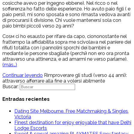
cosicche avevo per ingegno ebbene). Nel ricco o nel
sofferenza ho fatto delle esperienze. Ho avuto paio figli ( e
paio persi), mi sono sposata e sono rimasta vedova avanti
di procurarsi il divisione. Chi vuole mantenersi sola con
paio bimbi piccoli verso 29 anni?
Cosм ci ho esausto per rifare da capo, ciononostante nel
frattempo la affidabilita sopra me scivolava nel paniere dei
rifiuti totalita con i pannolini sporchi dei bambini e
mediante le persone sbagliate (perchй non ero ora pronta
attraverso una attinenza, e ad amarmi ne verso parlarne).
(más…)
Continuar leyendo
Rimproverare gli studi (verso 44 anni):
attraverso afferrare alla fine a volersi abilmente
Buscar:
Entradas recientes
Dating Site Melbourne. Free Matchmaking & Singles,
Victoria
Finest destination for enjoy enjoyable that have Delhi
Lodge Escorts
Sweet & sexual amazing PLAYMATES Sexy fantasy