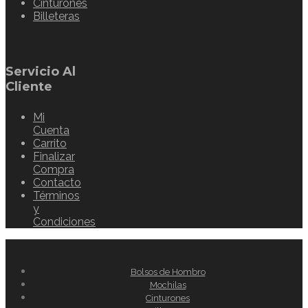
Cinturones
Billeteras
Servicio Al
Cliente
Mi
Cuenta
Carrito
Finalizar
Compra
Contacto
Términos
y
Condiciones
Bolsos de Hombro
Mochilas
Cinturones