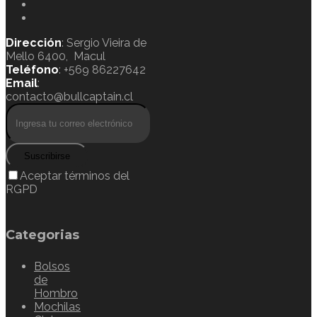
Dirección
: Sergio Vieira de
Mello 6400, Macul
Teléfono
: +569 86227642
Email
:
contacto@bullcaptain.cl
Suscribirse
Aceptar términos del
RGPD
Categorias
Bolsos
de
Hombro
Mochilas