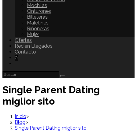
Mochilas
Cinturones
Billeteras
Maletines
Riñoneras
Mujer
Ofertas
Recién Llegados
Contacto
0
Single Parent Dating
miglior sito
Inicio
>
Blog
>
Single Parent Dating miglior sito