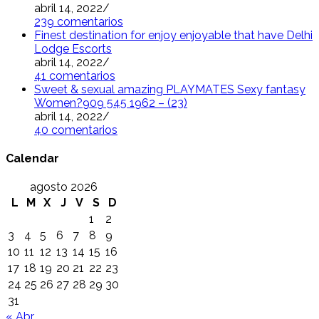
abril 14, 2022
/
239 comentarios
Finest destination for enjoy enjoyable that have Delhi
Lodge Escorts
abril 14, 2022
/
41 comentarios
Sweet & sexual amazing PLAYMATES Sexy fantasy
Women?909 545 1962 – (23)
abril 14, 2022
/
40 comentarios
Calendar
agosto 2026
L
M
X
J
V
S
D
1
2
3
4
5
6
7
8
9
10
11
12
13
14
15
16
17
18
19
20
21
22
23
24
25
26
27
28
29
30
31
« Abr