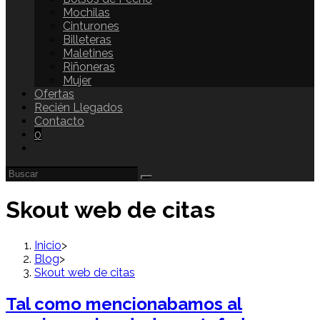
Mochilas
Cinturones
Billeteras
Maletines
Riñoneras
Mujer
Ofertas
Recién Llegados
Contacto
0
Skout web de citas
Inicio
>
Blog
>
Skout web de citas
Tal como mencionabamos al