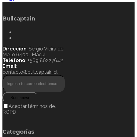
Bullcaptain
Dirección
: Sergio Vieira de
Mello 6400, Macul
Teléfono
: +569 86227642
Email
:
contacto@bullcaptain.cl
Suscribirse
Aceptar términos del
RGPD
Categorias