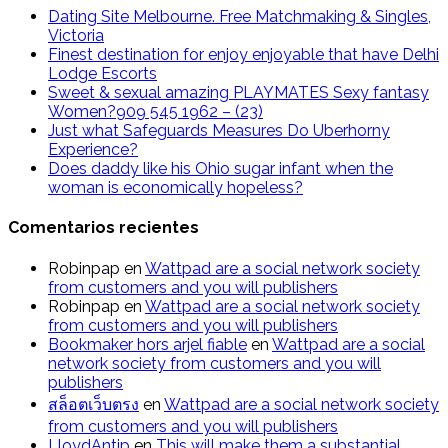
Dating Site Melbourne. Free Matchmaking & Singles,
Victoria
Finest destination for enjoy enjoyable that have Delhi
Lodge Escorts
Sweet & sexual amazing PLAYMATES Sexy fantasy
Women?909 545 1962 – (23)
Just what Safeguards Measures Do Uberhorny
Experience?
Does daddy like his Ohio sugar infant when the
woman is economically hopeless?
Comentarios recientes
Robinpap
en
Wattpad are a social network society
from customers and you will publishers
Robinpap
en
Wattpad are a social network society
from customers and you will publishers
Bookmaker hors arjel fiable
en
Wattpad are a social
network society from customers and you will
publishers
สล็อตเว็บตรง
en
Wattpad are a social network society
from customers and you will publishers
LloydAntip
en
This will make them a substantial