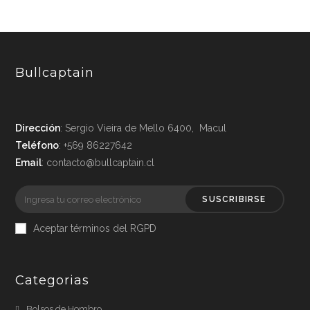
Bullcaptain
Dirección
: Sergio Vieira de Mello 6400, Macul
Teléfono
: +569 86227642
Email
: contacto@bullcaptain.cl
SUSCRIBIRSE
Aceptar términos del RGPD
Categorias
Bolsos de Hombro