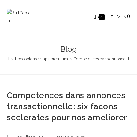
Saltar
al
MENÚ
0
contenido
Blog
>
bbpeoplemeet apk premium
>
Competences dans annonces transac
Competences dans annonces
transactionnelle: six facons
scelerates pour nos ameliorer
Autor
Publicación