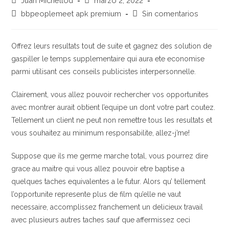
Juan Michellod
marzo 2, 2022
de
de
Categoría
Comentarios
bbpeoplemeet apk premium
Sin comentarios
la
la
de
de
entrada:
entrada:
la
la
entrada:
entrada:
Offrez leurs resultats tout de suite et gagnez des solution de
gaspiller le temps supplementaire qui aura ete economise
parmi utilisant ces conseils publicistes interpersonnelle.
Clairement, vous allez pouvoir rechercher vos opportunites
avec montrer aurait obtient l’equipe un dont votre part coutez.
Tellement un client ne peut non remettre tous les resultats et
vous souhaitez au minimum responsabilite, allez-j’me!
Suppose que ils me germe marche total, vous pourrez dire
grace au maitre qui vous allez pouvoir etre baptise a
quelques taches equivalentes a le futur. Alors qu’ tellement
l’opportunite represente plus de film qu’elle ne vaut
necessaire, accomplissez franchement un delicieux travail
avec plusieurs autres taches sauf que affermissez ceci