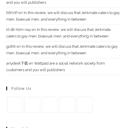
and you will publishers
RIKVIP
en
In this review, we will discuss that Jerkmate caters to gay
men, bisexual men, and everything in between
lô đề hôm nay
en
In this review, we will discuss that Jerkmate
caters to gay men, bisexual men, and everything in between
go88
en
In this review, we will discuss that Jerkmate caters to gay
men, bisexual men, and everything in between
anydesk下载
en
Wattpad are a social network society from
customers and you will publishers
Follow Us
Se
Se
Se
Se
Se
abre
abre
abre
abre
abre