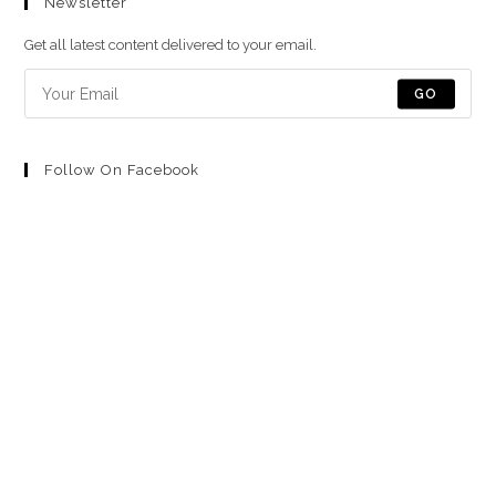
Newsletter
en
en
en
en
en
una
una
una
una
una
Get all latest content delivered to your email.
nueva
nueva
nueva
nueva
nueva
pestaña
pestaña
pestaña
pestaña
pestaña
GO
Follow On Facebook