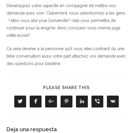
Developpez votre capacite en compagnie de mettre nos
demande avec soin. Clairement, nous selectionnez a les gens:
, ! etes-vous alle joue l’universite? cela vous permettra de
continuer pour la enigme: Ainsi concluez-vous-meme juge
cette ecole?
Ca sera deviner a la personne qu’il vous etes contraint du une
telle conversation aussi votre part attachez vos demande avec
des questions pour baratine.
COMPARTIR
PLEASE SHARE THIS
ESTE
CONTENIDO
Se
Se
Se
Se
Se
Se
Se
abre
abre
abre
abre
abre
abre
abre
en
en
en
en
en
en
en
una
una
una
una
una
una
una
nueva
nueva
nueva
nueva
nueva
nueva
nueva
ventana
ventana
ventana
ventana
ventana
ventana
ventana
Deja una respuesta