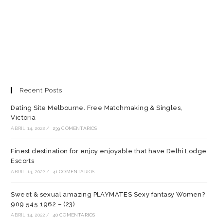
Recent Posts
Dating Site Melbourne. Free Matchmaking & Singles,
Victoria
ABRIL 14, 2022
/
239 COMENTARIOS
Finest destination for enjoy enjoyable that have Delhi Lodge
Escorts
ABRIL 14, 2022
/
41 COMENTARIOS
Sweet & sexual amazing PLAYMATES Sexy fantasy Women?
909 545 1962 – (23)
ABRIL 14, 2022
/
40 COMENTARIOS