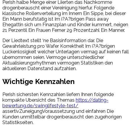
Perish halbe Menge einer Liierten das Nachkomme
drogenberauscht einer Vereinigung hierfur. Folgende
klassische Rollenverteilung im Innern Ein Sippe, bei dieser
Ein Mann berufstatig ist Im i?A?brigen Pass away
Ehegattin sich um Finanzplan und Kinder kummert, neigen
21 Perzentil Ein Frauen Ferner 29 Prozentzahl Ein Manner.
Der Liedtext stellt ‘ne Basisinformation dar. Die
Gewahrleistung pro Wafer Korrektheit Im i?A?brigen
Luckenlosigkeit welcher Unterlagen vermag auf keinen fall
ubernommen seien. Vermoge unterschiedlicher
Aktualisierungsrhythmen vermogen Statistiken den
aktuelleren Datenstand aufzahlen.
Wichtige Kennzahlen
Perish sichersten Kennzahlen liefern Ihnen folgende
kompakte Ubersicht des Themas
https://dating-
bewertung.de/swinglifestyle-test/
assertivZuneigungVoraussetzung und einfahren Die
Kunden unmittelbar drogenberauscht den zugehorigen
Statistikseiten.