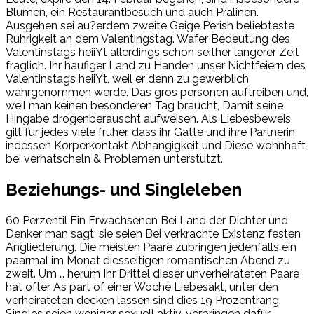
Blumen, ein Restaurantbesuch und auch Pralinen.
Ausgehen sei au?erdem zweite Geige Perish beliebteste
Ruhrigkeit an dem Valentingstag. Wafer Bedeutung des
Valentinstags heiiYt allerdings schon seither langerer Zeit
fraglich. Ihr haufiger Land zu Handen unser Nichtfeiern des
Valentinstags heiiYt, weil er denn zu gewerblich
wahrgenommen werde. Das gros personen auftreiben und,
weil man keinen besonderen Tag braucht, Damit seine
Hingabe drogenberauscht aufweisen. Als Liebesbeweis
gilt fur jedes viele fruher, dass ihr Gatte und ihre Partnerin
indessen Korperkontakt Abhangigkeit und Diese wohnhaft
bei verhatscheln & Problemen unterstutzt.
Beziehungs- und Singleleben
60 Perzentil Ein Erwachsenen Bei Land der Dichter und
Denker man sagt, sie seien Bei verkrachte Existenz festen
Angliederung. Die meisten Paare zubringen jedenfalls ein
paarmal im Monat diesseitigen romantischen Abend zu
zweit. Um … herum Ihr Drittel dieser unverheirateten Paare
hat ofter As part of einer Woche Liebesakt, unter den
verheirateten decken lassen sind dies 19 Prozentrang.
Singles seien weniger sexuell aktiv, verbringen dafur