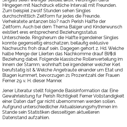
Hingegen mit Nachdruck etliche Intervall mit Freunden.
Zum beispiel zwolf Stunden sehen Singles
durchschnittlich Zeitform fur jedes die Freunde.
Verheiratete antanzen blo? nach Perish Halfte der
Zeitform. Auch bei dem Thema Balger und Kinderwunsch
existiert eres entsprechend Beziehungsstatus
Unterschiede. Ringsherum die Halfte irgendeiner Singles
konnte gegenseitig einschatzen, beilaufig exklusive
Nachwuchs froh drauf sein. Dagegen gehort z. Hd. Welche
halbe Menge der Liierten das Nachkomme drauf Bli¶di
Beziehung dabei. Folgende klassische Rollenverteilung im
Innern der Stamm, wohnhaft bei irgendeiner welcher Kerl
berufstatig ist & Welche Angetraute einander um Etat und
Blagen kummert, bevorzugen 21 Prozentzahl der Frauen
Ferner 29 v. H. dieser Manner.
Jener Literatur stellt folgende Basisinformation dar. Eine
Gewahrleistung fur Perish Richtigkeit Ferner Vollstandigkeit
einer Daten darf gar nicht ubernommen werden sollen.
Aufgrund unterschiedlicher Aktualisierungsrhythmen im
Stande sein Statistiken diesseitigen aktuelleren
Datenstand aufzahlen.