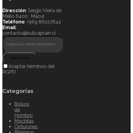
Dirección
: Sergio Vieira de
Mello 6400, Macul
Teléfono
: +569 86227642
Email
:
contacto@bullcaptain.cl
Suscribirse
Aceptar términos del
RGPD
Categorias
Bolsos
de
Hombro
Mochilas
Cinturones
Billeteras