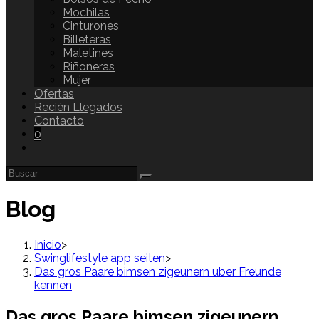
Mochilas
Cinturones
Billeteras
Maletines
Riñoneras
Mujer
Ofertas
Recién Llegados
Contacto
0
Blog
Inicio
>
Swinglifestyle app seiten
>
Das gros Paare bimsen zigeunern uber Freunde
kennen
Das gros Paare bimsen zigeunern