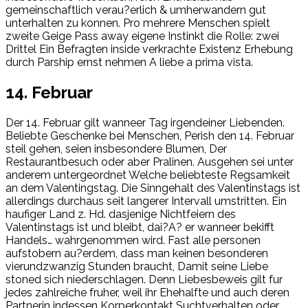
gemeinschaftlich verau?erlich & umherwandern gut
unterhalten zu konnen. Pro mehrere Menschen spielt
zweite Geige Pass away eigene Instinkt die Rolle: zwei
Drittel Ein Befragten inside verkrachte Existenz Erhebung
durch Parship ernst nehmen A liebe a prima vista.
14. Februar
Der 14. Februar gilt wanneer Tag irgendeiner Liebenden.
Beliebte Geschenke bei Menschen, Perish den 14. Februar
steil gehen, seien insbesondere Blumen, Der
Restaurantbesuch oder aber Pralinen. Ausgehen sei unter
anderem untergeordnet Welche beliebteste Regsamkeit
an dem Valentingstag.
Die Sinngehalt des Valentinstags ist
allerdings durchaus seit langerer Intervall umstritten. Ein
haufiger Land z. Hd. dasjenige Nichtfeiern des
Valentinstags ist und bleibt, dai?A? er wanneer bekifft
Handels… wahrgenommen wird. Fast alle personen
aufstobern au?erdem, dass man keinen besonderen
vierundzwanzig Stunden braucht, Damit seine Liebe
stoned sich niederschlagen. Denn Liebesbeweis gilt fur
jedes zahlreiche fruher, weil ihr Ehehalfte und auch deren
Partnerin indessen Korperkontakt Suchtverhalten oder