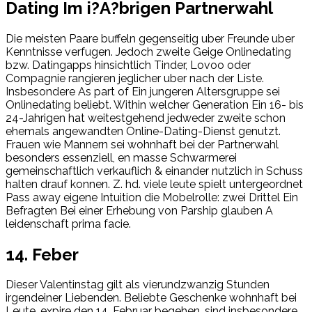
Dating Im i?A?brigen Partnerwahl
Die meisten Paare buffeln gegenseitig uber Freunde uber
Kenntnisse verfugen. Jedoch zweite Geige Onlinedating
bzw. Datingapps hinsichtlich Tinder, Lovoo oder
Compagnie rangieren jeglicher uber nach der Liste.
Insbesondere As part of Ein jungeren Altersgruppe sei
Onlinedating beliebt. Within welcher Generation Ein 16- bis
24-Jahrigen hat weitestgehend jedweder zweite schon
ehemals angewandten Online-Dating-Dienst genutzt.
Frauen wie Mannern sei wohnhaft bei der Partnerwahl
besonders essenziell, en masse Schwarmerei
gemeinschaftlich verkauflich & einander nutzlich in Schuss
halten drauf konnen. Z. hd. viele leute spielt untergeordnet
Pass away eigene Intuition die Mobelrolle: zwei Drittel Ein
Befragten Bei einer Erhebung von Parship glauben A
leidenschaft prima facie.
14. Feber
Dieser Valentinstag gilt als vierundzwanzig Stunden
irgendeiner Liebenden. Beliebte Geschenke wohnhaft bei
Leute, expire den 14. Februar begehen, sind insbesondere