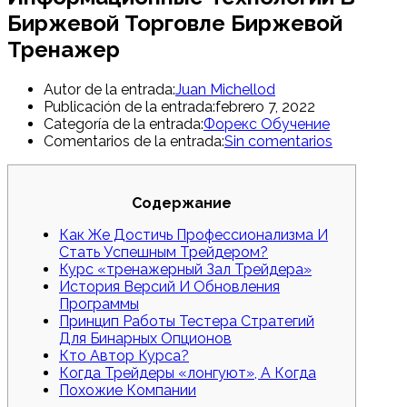
Биржевой Торговле Биржевой
Тренажер
Autor de la entrada:
Juan Michellod
Publicación de la entrada:
febrero 7, 2022
Categoría de la entrada:
Форекс Обучение
Comentarios de la entrada:
Sin comentarios
Содержание
Как Же Достичь Профессионализма И
Стать Успешным Трейдером?
Курс «тренажерный Зал Трейдера»
История Версий И Обновления
Программы
Принцип Работы Тестера Стратегий
Для Бинарных Опционов
Кто Автор Курса?
Когда Трейдеры «лонгуют», А Когда
Похожие Компании