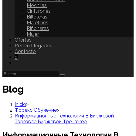
Mochilas
Cinturones
Billeteras
Maletines
Riñoneras
Mujer
Ofertas
Recién Llegados
Contacto
0
Blog
Inicio
>
Форекс Обучение
>
Информационные Технологии В Биржевой
Торговле Биржевой Тренажер
Информационные Технологии В