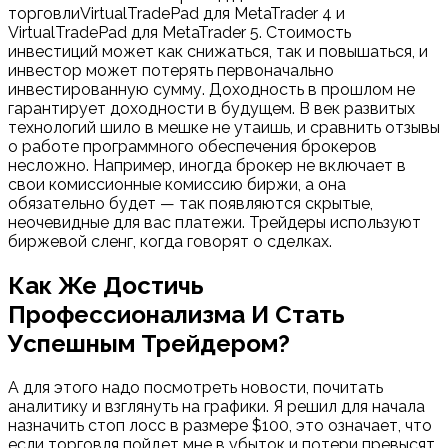
торговлиVirtualTradePad для MetaTrader 4 и
VirtualTradePad для MetaTrader 5. Стоимость
инвестиций может как снижаться, так и повышаться, и
инвестор может потерять первоначально
инвестированную сумму. Доходность в прошлом не
гарантирует доходности в будущем. В век развитых
технологий шило в мешке не утаишь, и сравнить отзывы
о работе программного обеспечения брокеров
несложно. Например, иногда брокер не включает в
свои комиссионные комиссию биржи, а она
обязательно будет — так появляются скрытые,
неочевидные для вас платежи. Трейдеры используют
биржевой сленг, когда говорят о сделках.
Как Же Достичь
Профессионализма И Стать
Успешным Трейдером?
А для этого надо посмотреть новости, почитать
аналитику и взглянуть на графики. Я решил для начала
назначить стоп лосс в размере $100, это означает, что
если торговля пойдет мне в убыток и потери превысят