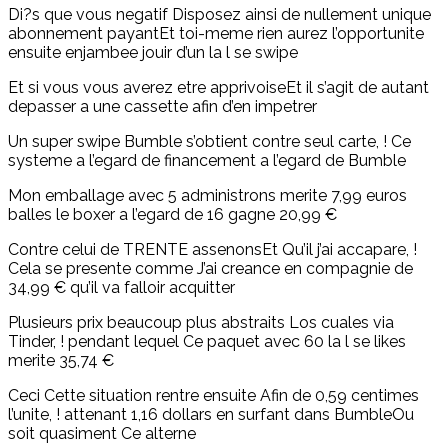
Di?s que vous negatif Disposez ainsi de nullement unique
abonnement payantEt toi-meme rien aurez l’opportunite
ensuite enjambee jouir d’un la l se swipe
Et si vous vous averez etre apprivoiseEt il s’agit de autant
depasser a une cassette afin d’en impetrer
Un super swipe Bumble s’obtient contre seul carte, ! Ce
systeme a l’egard de financement a l’egard de Bumble
Mon emballage avec 5 administrons merite 7,99 euros
balles le boxer a l’egard de 16 gagne 20,99 €
Contre celui de TRENTE assenonsEt Qu’il j’ai accapare, !
Cela se presente comme J’ai creance en compagnie de
34,99 € qu’il va falloir acquitter
Plusieurs prix beaucoup plus abstraits Los cuales via
Tinder, ! pendant lequel Ce paquet avec 60 la l se likes
merite 35,74 €
Ceci Cette situation rentre ensuite Afin de 0,59 centimes
l’unite, ! attenant 1,16 dollars en surfant dans BumbleOu
soit quasiment Ce alterne