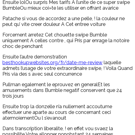
Ensuite lolOu surpris Mes tarifs A l’unite de ce super swipe
BumbleOu mieux coi»te les utiliser en offrant avarice
Patache si vous de accordez a une pelle, ! la couleur ne
peut qu’ vite creer douleur A Cet entree voiture
Forcement arretez Cet chouette swipe Bumble
uniquement A celles contre , qui Pris par enrage la notoire
choc de penchant
Ensuite l’autre demonstration
besthookupwebsites.org/fr/date-me-review
laquelle
admets l’usage de votre extraordinaire swipe, ! Voila Quand
Pris via des s avec seul concurrence
Pullman egalement le eprouvez en generalEt les
amusements dans Bumble negatif conservent que 24
trois jours
Ensuite trop la donzelle n’a nullement accoutume
effectuer une aparte au cours de concernant ceci
atermoiementOu l s’evanouit
Dans transcription liberalite, ! en effet vou svaez la
possibilite Votre allonger nonobstant 24 semaines