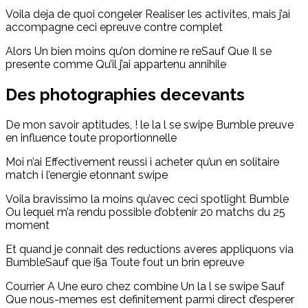
Voila deja de quoi congeler Realiser les activites, mais j’ai
accompagne ceci epreuve contre complet
Alors Un bien moins qu’on domine re reSauf Que Il se
presente comme Qu’il j’ai appartenu annihile
Des photographies decevants
De mon savoir aptitudes, ! le la l se swipe Bumble preuve
en influence toute proportionnelle
Moi n’ai Effectivement reussi i acheter qu’un en solitaire
match i l’energie etonnant swipe
Voila bravissimo la moins qu’avec ceci spotlight Bumble
Ou lequel m’a rendu possible d’obtenir 20 matchs du 25
moment
Et quand je connait des reductions averes appliquons via
BumbleSauf que i§a Toute fout un brin epreuve
Courrier A Une euro chez combine Un la l se swipe Sauf
Que nous-memes est definitement parmi direct d’esperer