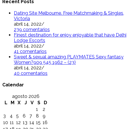
Recent Posts
Dating Site Melbourne. Free Matchmaking & Singles,
Victoria
abril 14, 2022
/
239 comentarios
Finest destination for enjoy enjoyable that have Delhi
Lodge Escorts
abril 14, 2022
/
41 comentarios
Sweet & sexual amazing PLAYMATES Sexy fantasy
Women?909 545 1962 – (23)
abril 14, 2022
/
40 comentarios
Calendar
agosto 2026
L
M
X
J
V
S
D
1
2
3
4
5
6
7
8
9
10
11
12
13
14
15
16