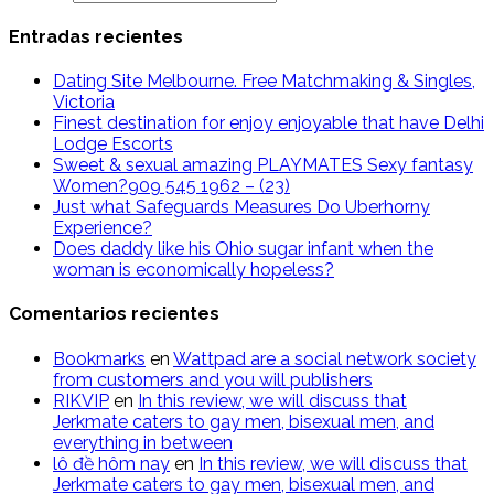
Entradas recientes
Dating Site Melbourne. Free Matchmaking & Singles,
Victoria
Finest destination for enjoy enjoyable that have Delhi
Lodge Escorts
Sweet & sexual amazing PLAYMATES Sexy fantasy
Women?909 545 1962 – (23)
Just what Safeguards Measures Do Uberhorny
Experience?
Does daddy like his Ohio sugar infant when the
woman is economically hopeless?
Comentarios recientes
Bookmarks
en
Wattpad are a social network society
from customers and you will publishers
RIKVIP
en
In this review, we will discuss that
Jerkmate caters to gay men, bisexual men, and
everything in between
lô đề hôm nay
en
In this review, we will discuss that
Jerkmate caters to gay men, bisexual men, and