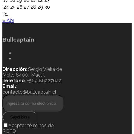
17
18
19
20
21
22
23
24
25
26
27
28
29
30
31
« Abr
Bullcaptain
Dirección
: Sergio Vieira de
Mello 6400, Macul
Teléfono
: +569 86227642
Email
:
contacto@bullcaptain.cl
Suscribirse
Aceptar términos del
RGPD