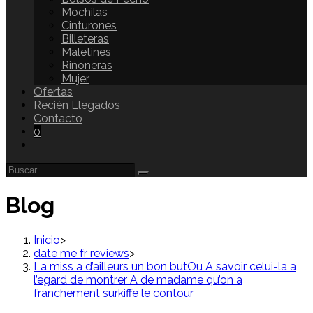
Mochilas
Cinturones
Billeteras
Maletines
Riñoneras
Mujer
Ofertas
Recién Llegados
Contacto
0
Blog
Inicio
>
date me fr reviews
>
La miss a d’ailleurs un bon butOu A savoir celui-la a
l’egard de montrer A de madame qu’on a
franchement surkiffe le contour