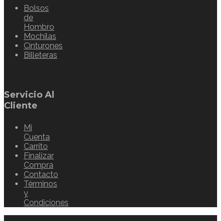
Bolsos
de
Hombro
Mochilas
Cinturones
Billeteras
Servicio Al
Cliente
Mi
Cuenta
Carrito
Finalizar
Compra
Contacto
Términos
y
Condiciones