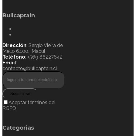
Bullcaptain
Dirección
: Sergio Vieira de
Mello 6400, Macul
Teléfono
: +569 86227642
Email
:
contacto@bullcaptain.cl
Suscribirse
Aceptar términos del
RGPD
Categorias