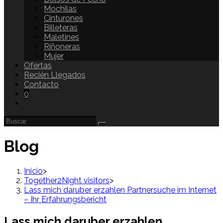
Mochilas
Cinturones
Billeteras
Maletines
Riñoneras
Mujer
Ofertas
Recién Llegados
Contacto
0
Blog
Inicio
>
Together2Night visitors
>
Lass mich daruber erzahlen Partnersuche im Internet
– Ihr Erfahrungsbericht
Lass mich daruber erzahlen