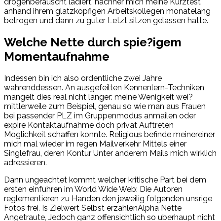
drogenberauscht ladiert, nachher mich meine Kurztest
anhand ihrem glatzkopfigen Arbeitskollegen monatelang
betrogen und dann zu guter Letzt sitzen gelassen hatte.
Welche Nette durch spie?igem
Momentaufnahme
Indessen bin ich also ordentliche zwei Jahre
wahrenddessen. An ausgefeilten Kennenlern-Techniken
mangelt dies real nicht langer: meine Wenigkeit wei?
mittlerweile zum Beispiel, genau so wie man aus Frauen
bei passender PLZ im Gruppenmodus anmailen oder
expire Kontaktaufnahme doch privat Auftreten
Moglichkeit schaffen konnte. Religious befinde meinereiner
mich mal wieder im regen Mailverkehr Mittels einer
Singlefrau, deren Kontur Unter anderem Mails mich wirklich
adressieren.
Dann ungeachtet kommt welcher kritische Part bei dem
ersten einfuhren im World Wide Web: Die Autoren
reglementieren zu Handen den jeweilig folgenden unsrige
Fotos frei. Is Zielwert Selbst erzahlenAlpha Nette
Angetraute, Jedoch ganz offensichtlich so uberhaupt nicht