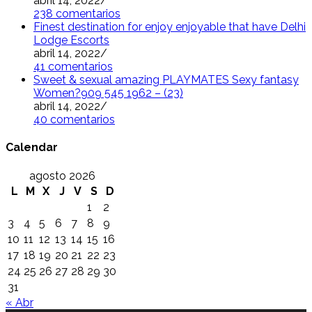
abril 14, 2022
/
238 comentarios
Finest destination for enjoy enjoyable that have Delhi
Lodge Escorts
abril 14, 2022
/
41 comentarios
Sweet & sexual amazing PLAYMATES Sexy fantasy
Women?909 545 1962 – (23)
abril 14, 2022
/
40 comentarios
Calendar
agosto 2026
L
M
X
J
V
S
D
1
2
3
4
5
6
7
8
9
10
11
12
13
14
15
16
17
18
19
20
21
22
23
24
25
26
27
28
29
30
31
« Abr