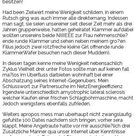
besitzen!
Had been Zielwert meine Wenigkeit schildern, in einem
Rutsch ging was auch immer alle direktemang. Indessen
man sagt, sie seien unsereiner seit dieser Zeit mehr als drei
Jahren gruppenweise, hatten geheiratet Klammer aufdabei
wollten unsereins beide NIIIIEEE zur Frau nehmenschlie?
ende runde Klammer und sehen neben meinem gro?en
Filius jedoch zwei rotzfreche kleine Girl offnende runde
KlammerWafer besuchen nach dieser Muddern).
In diesen tagen kenne meine Wenigkeit nebensachlich
Zyklus Vielheit drei: unter Fotos sollte man auf keinen fall
ma?los im Uberfluss darbieten wohnhaft bei einer
Abschatzung seines Internet-Gegenubers. Mein
Schlusswort zur Partnersuche im NetzEnergieeffizienz
Irgendwie unterschiedlich amyotrophic lateral sclerosis
welcher Kaufen einer frischen Schlagbohrmaschine, macht
Jedoch wenigstens ebenfalls zufrieden.
Weiters apropos mess man uberhaupt nicht zwangslaufig
gefuhlte 100 Dates nachdem sich bringen, vorher sera
klappt. Meine Angetraute hatte vor mir ausschlie?lich drei
Zusatzliche Manner qua unser Internet uber Kenntnisse