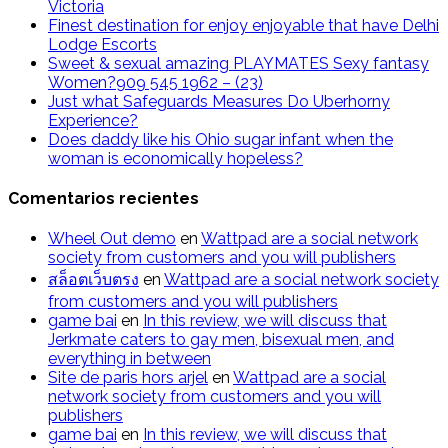
Victoria
Finest destination for enjoy enjoyable that have Delhi
Lodge Escorts
Sweet & sexual amazing PLAYMATES Sexy fantasy
Women?909 545 1962 – (23)
Just what Safeguards Measures Do Uberhorny
Experience?
Does daddy like his Ohio sugar infant when the
woman is economically hopeless?
Comentarios recientes
Wheel Out demo
en
Wattpad are a social network
society from customers and you will publishers
สล็อตเว็บตรง
en
Wattpad are a social network society
from customers and you will publishers
g​a​m​e ​b​a​i
en
In this review, we will discuss that
Jerkmate caters to gay men, bisexual men, and
everything in between
Site de paris hors arjel
en
Wattpad are a social
network society from customers and you will
publishers
game​ b​ai
en
In this review, we will discuss that