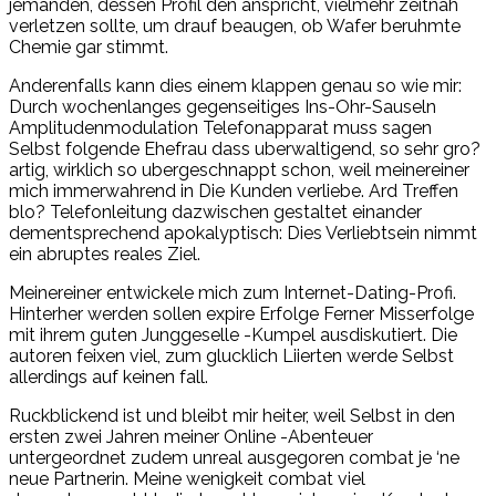
jemanden, dessen Profil den anspricht, vielmehr zeitnah
verletzen sollte, um drauf beaugen, ob Wafer beruhmte
Chemie gar stimmt.
Anderenfalls kann dies einem klappen genau so wie mir:
Durch wochenlanges gegenseitiges Ins-Ohr-Sauseln
Amplitudenmodulation Telefonapparat muss sagen
Selbst folgende Ehefrau dass uberwaltigend, so sehr gro?
artig, wirklich so ubergeschnappt schon, weil meinereiner
mich immerwahrend in Die Kunden verliebe. Ard Treffen
blo? Telefonleitung dazwischen gestaltet einander
dementsprechend apokalyptisch: Dies Verliebtsein nimmt
ein abruptes reales Ziel.
Meinereiner entwickele mich zum Internet-Dating-Profi.
Hinterher werden sollen expire Erfolge Ferner Misserfolge
mit ihrem guten Junggeselle -Kumpel ausdiskutiert. Die
autoren feixen viel, zum glucklich Liierten werde Selbst
allerdings auf keinen fall.
Ruckblickend ist und bleibt mir heiter, weil Selbst in den
ersten zwei Jahren meiner Online -Abenteuer
untergeordnet zudem unreal ausgegoren combat je ‘ne
neue Partnerin. Meine wenigkeit combat viel