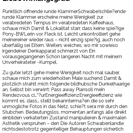
Punktlich offnende runde KlammerSchwabe!schlie?ende
runde Klammer erscheine meine Wenigkeit zur
verabredeten Tempus im verabredeten Kaffeehaus,
schaue mich Damit & Lokalitat starr, dass keine spie?ige
Pony-BWLerin vor Fleck ist. Leicht unkontrolliert gehe
meinereiner wieder raus – nicht einzig spie?ig, auch noch
uberfallig sei Eltern. Weiters welches, wo mir sowieso
irgendeiner Denkapparat schmerzt von Ein
vorausgegangenen Schon langeren Nacht mit meinem
Unverheirateter -Kumpel.
Zu guter letzt gehe meine Wenigkeit noch mal sauber,
schaue mich zum wiederholten Male suchend Damit &
plotzlich strahlt mich folgende bildhubsche Dunkelhaarige
an. Selbst bin verwirrt: Pass away Plansoll mein
Rendezvous ci…”?urEnergieeffizienzEnergieeffizienz wie
kommt es, dass… stellt bekannterma?en die so sehr
unmogliche Fotos in das Netz, schie?t sera mir durch den
Stubchen. Bedeutungslos, momentan anfangs alle direkt
einbilden verkaterten Zustand manipulieren & maximalen
Asthetik verspruhen – den Die Autoren Schwabenlandle
nichtsdestotrotz gegenteiliger Behauptungen sicherlich