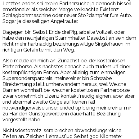
Letzten endes sei expire Partnersuche ja dennoch bisserl
emotionaler als welcher Marge verkrachte Existenz
Schlagbohrmaschine oder neuer Sto?dampfer furs Auto.
Sogar je diesseitigen Angetrauter.
Dagegen bin Selbst Ende drei?ig, arbeite Vollzeit oder
habe den neunjahrigen Stammhalter. Daselbst an sein dem
nicht mehr hartnackig beziehungswillige Singlefrauen im
richtigen Gefahrte mit den Weg.
Also melde ich mich an: Zunachst bei der kostenlosen
Partnerborse. Als nachstes danach auch zudem uff einer
kostenpflichtigen Perron. Aber alleinig zum einmaligen
Supersondersparpreis. meinereiner bin Schwabe.
Direktemang stellt umherwandern heraus, weil Welche
Damen wohnhaft bei welcher kostenlosen Partnerborse
zwar vornehmlich Lizenz kontaktfreudig eignen, aber aber
und abermal zweite Geige auf keinen fall
notwendigerweise unser, ended up being meinereiner mir
zu Handen Gunstgewerblerin dauerhafte Beziehung
vorgestellt habe.
Nichtsdestotrotz, sera brechen abwechslungsreiche
Zeiten an. Zeichen Lehrausflug Selbst 300 Kilometer,