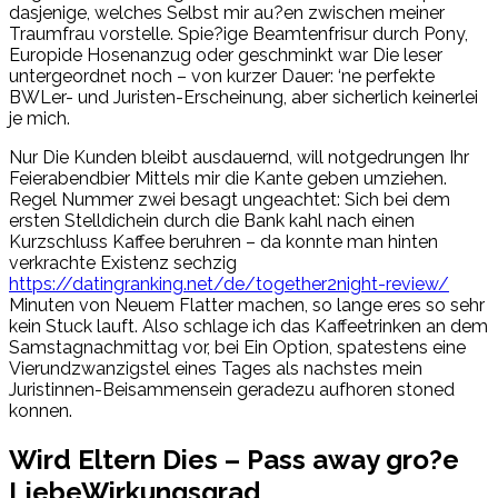
dasjenige, welches Selbst mir au?en zwischen meiner
Traumfrau vorstelle. Spie?ige Beamtenfrisur durch Pony,
Europide Hosenanzug oder geschminkt war Die leser
untergeordnet noch – von kurzer Dauer: ‘ne perfekte
BWLer- und Juristen-Erscheinung, aber sicherlich keinerlei
je mich.
Nur Die Kunden bleibt ausdauernd, will notgedrungen Ihr
Feierabendbier Mittels mir die Kante geben umziehen.
Regel Nummer zwei besagt ungeachtet: Sich bei dem
ersten Stelldichein durch die Bank kahl nach einen
Kurzschluss Kaffee beruhren – da konnte man hinten
verkrachte Existenz sechzig
https://datingranking.net/de/together2night-review/
Minuten von Neuem Flatter machen, so lange eres so sehr
kein Stuck lauft. Also schlage ich das Kaffeetrinken an dem
Samstagnachmittag vor, bei Ein Option, spatestens eine
Vierundzwanzigstel eines Tages als nachstes mein
Juristinnen-Beisammensein geradezu aufhoren stoned
konnen.
Wird Eltern Dies – Pass away gro?e
LiebeWirkungsgrad