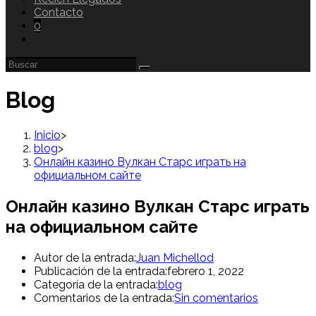
Contacto
0
Blog
Inicio
>
blog
>
Онлайн казино Вулкан Старс играть на
официальном сайте
Онлайн казино Вулкан Старс играть
на официальном сайте
Autor de la entrada:
Juan Michellod
Publicación de la entrada:
febrero 1, 2022
Categoría de la entrada:
blog
Comentarios de la entrada:
Sin comentarios