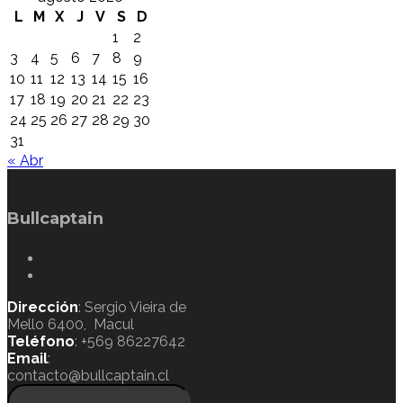
L
M
X
J
V
S
D
1
2
3
4
5
6
7
8
9
10
11
12
13
14
15
16
17
18
19
20
21
22
23
24
25
26
27
28
29
30
31
« Abr
Bullcaptain
Dirección
: Sergio Vieira de
Mello 6400, Macul
Teléfono
: +569 86227642
Email
:
contacto@bullcaptain.cl