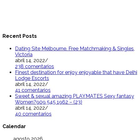
Recent Posts
Dating Site Melbourne. Free Matchmaking & Singles,
Victoria
abril 14, 2022
/
238 comentarios
Finest destination for enjoy enjoyable that have Delhi
Lodge Escorts
abril 14, 2022
/
41 comentarios
Sweet & sexual amazing PLAYMATES Sexy fantasy
Women?909 545 1962 – (23)
abril 14, 2022
/
40 comentarios
Calendar
agosto 2026