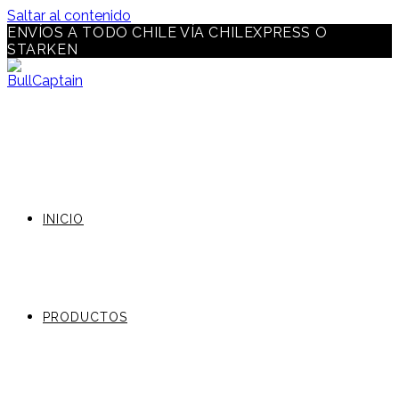
Saltar al contenido
ENVÍOS A TODO CHILE VÍA CHILEXPRESS O
STARKEN
INICIO
PRODUCTOS