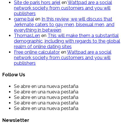
Site de paris hors arjel
en
Wattpad are a social
network society from customers and you will
publishers
game​ b​ai
en
In this review, we will discuss that
Jerkmate caters to gay men, bisexual men, and
everything in between
ThomasLen
en
This will make them a substantial
demographic, including with regards to the global
realm of online dating sites
Free online calculator
en
Wattpad are a social
network society from customers and you will
publishers
Follow Us
Se abre en una nueva pestaña
Se abre en una nueva pestaña
Se abre en una nueva pestaña
Se abre en una nueva pestaña
Se abre en una nueva pestaña
Newsletter