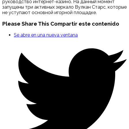
руководство интернет-казино. На данный момент
запущены три активных зеркало Вулкан Старс, которые
не уступают основной игорной площадке.
Please Share This
Compartir este contenido
Se abre en una nueva ventana