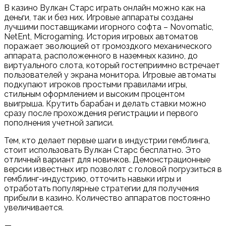
В казино Вулкан Старс играть онлайн можно как на
деньги, так и без них. Игровые аппараты созданы
лучшими поставщиками игорного софта – Novomatic,
NetEnt, Microgaming. История игровых автоматов
поражает эволюцией от громоздкого механического
аппарата, расположенного в наземных казино, до
виртуального слота, который гостеприимно встречает
пользователей у экрана монитора. Игровые автоматы
подкупают игроков простыми правилами игры,
стильным оформлением и высоким процентом
выигрыша. Крутить барабан и делать ставки можно
сразу после прохождения регистрации и первого
пополнения учетной записи.
Тем, кто делает первые шаги в индустрии гемблинга,
стоит использовать Вулкан Старс бесплатно. Это
отличный вариант для новичков. Демонстрационные
версии известных игр позволят с головой погрузиться в
гемблинг-индустрию, отточить навыки игры и
отработать популярные стратегии для получения
прибыли в казино. Количество аппаратов постоянно
увеличивается.