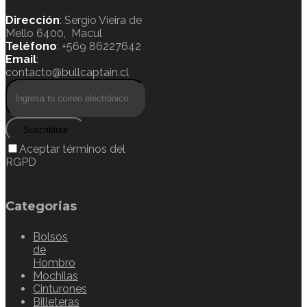
Dirección
: Sergio Vieira de
Mello 6400, Macul
Teléfono
: +569 86227642
Email
:
contacto@bullcaptain.cl
Suscribirse
Aceptar términos del
RGPD
Categorias
Bolsos
de
Hombro
Mochilas
Cinturones
Billeteras