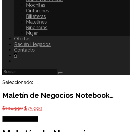
Mochilas
Cinturones
Billeteras
Maletines
Riñoneras
Mujer
Ofertas
Recién Llegados
Contacto
0
Seleccionado:
Maletín de Negocios Notebook…
$
104.990
$
75.990
Elige las opciones