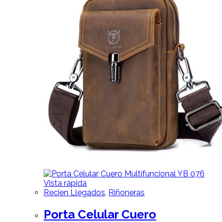
Vista rápida
Recien Llegados
,
Riñoneras
Porta Celular Cuero