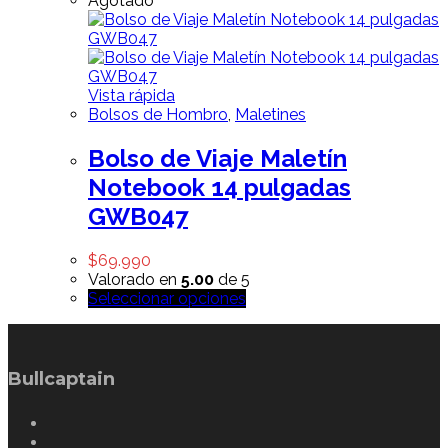
Agotado
Vista rápida
Bolsos de Hombro
,
Maletines
Bolso de Viaje Maletín
Notebook 14 pulgadas
GWB047
$
69.990
Valorado en
5.00
de 5
Seleccionar opciones
Bullcaptain