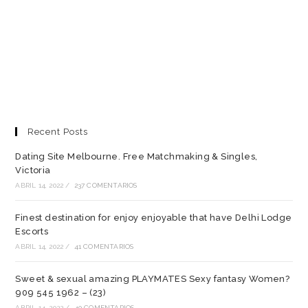
Recent Posts
Dating Site Melbourne. Free Matchmaking & Singles,
Victoria
ABRIL 14, 2022
/
237 COMENTARIOS
Finest destination for enjoy enjoyable that have Delhi Lodge
Escorts
ABRIL 14, 2022
/
41 COMENTARIOS
Sweet & sexual amazing PLAYMATES Sexy fantasy Women?
909 545 1962 – (23)
ABRIL 14, 2022
/
40 COMENTARIOS