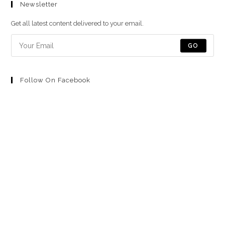
Newsletter
en
en
en
en
en
una
una
una
una
una
Get all latest content delivered to your email.
nueva
nueva
nueva
nueva
nueva
pestaña
pestaña
pestaña
pestaña
pestaña
GO
Follow On Facebook