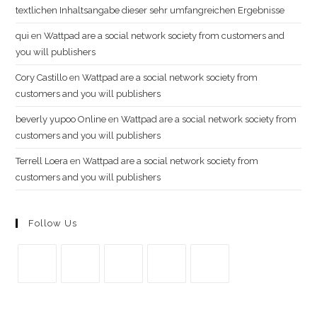
textlichen Inhaltsangabe dieser sehr umfangreichen Ergebnisse
qui
en
Wattpad are a social network society from customers and
you will publishers
Cory Castillo
en
Wattpad are a social network society from
customers and you will publishers
beverly yupoo Online
en
Wattpad are a social network society from
customers and you will publishers
Terrell Loera
en
Wattpad are a social network society from
customers and you will publishers
Follow Us
Se
Se
Se
Se
Se
abre
abre
abre
abre
abre