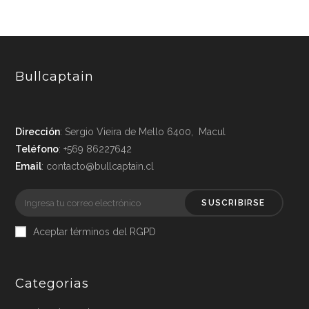
Bullcaptain
Dirección
: Sergio Vieira de Mello 6400, Macul
Teléfono
: +569 86227642
Email
: contacto@bullcaptain.cl
SUSCRIBIRSE
Aceptar términos del RGPD
Categorias