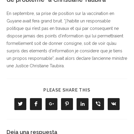
En septembre, sa prise de position sur la vaccination en
Guyane avait fera grand bruit. “j’habite un responsable
politique qui n’est pas en travaux et qui par consequent ne
dispose jamais des points d’information qui lui permettraient
formellement soit de donner consigne, soit de voir qu’au
surpris des elements d’information je considere que je tiens
un propos responsable”, avait alors declare l’ancienne ministre
une Justice Christiane Taubira.
COMPARTIR
PLEASE SHARE THIS
ESTE
CONTENIDO
Se
Se
Se
Se
Se
Se
Se
abre
abre
abre
abre
abre
abre
abre
en
en
en
en
en
en
en
una
una
una
una
una
una
una
nueva
nueva
nueva
nueva
nueva
nueva
nueva
ventana
ventana
ventana
ventana
ventana
ventana
ventana
Deja una respuesta