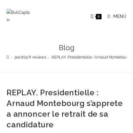
Saltar
al
MENÚ
0
contenido
Blog
>
parship fr reviews
>
REPLAY. Presidentielle : Arnaud Montebourg s’
REPLAY. Presidentielle :
Arnaud Montebourg s’apprete
a annoncer le retrait de sa
candidature