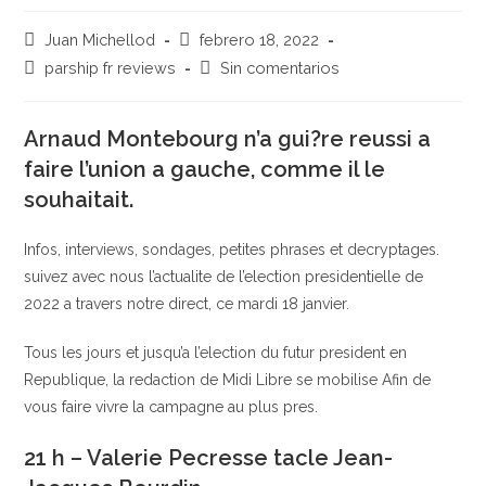
Autor
Publicación
Juan Michellod
febrero 18, 2022
de
de
Categoría
Comentarios
parship fr reviews
Sin comentarios
la
la
de
de
entrada:
entrada:
la
la
entrada:
Arnaud Montebourg n’a gui?re reussi a
entrada:
faire l’union a gauche, comme il le
souhaitait.
Infos, interviews, sondages, petites phrases et decryptages.
suivez avec nous l’actualite de l’election presidentielle de
2022 a travers notre direct, ce mardi 18 janvier.
Tous les jours et jusqu’a l’election du futur president en
Republique, la redaction de Midi Libre se mobilise Afin de
vous faire vivre la campagne au plus pres.
21 h – Valerie Pecresse tacle Jean-