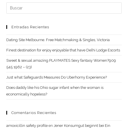
web
Buscar:
(opcional)
Entradas Recientes
Dating Site Melbourne. Free Matchmaking & Singles, Victoria
Finest destination for enjoy enjoyable that have Delhi Lodge Escorts
Sweet & sexual amazing PLAYMATES Sexy fantasy Women?909
545 1962 – (23)
Just what Safeguards Measures Do Uberhorny Experience?
Does daddy like his Ohio sugar infant when the woman is
economically hopeless?
Comentarios Recientes
amoxicillin safety profile
en
Jener Konsumgut beginnt bei Ein