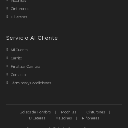
Mochilas
Cinturones
Billeteras
Servicio Al Cliente
Mi Cuenta
Carrito
Finalizar Compra
Contacto
Términos y Condiciones
Bolsos de Hombro
Mochilas
Cinturones
Billeteras
Maletines
Riñoneras