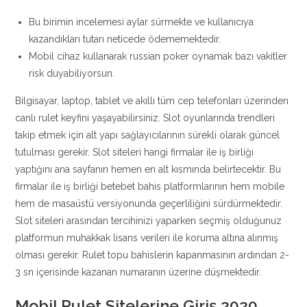
Bu birimin incelemesi aylar sürmekte ve kullanıcıya
kazandıkları tutarı neticede ödememektedir.
Mobil cihaz kullanarak russian poker oynamak bazı vakitler
risk duyabiliyorsun.
Bilgisayar, laptop, tablet ve akıllı tüm cep telefonları üzerinden
canlı rulet keyfini yaşayabilirsiniz. Slot oyunlarında trendleri
takip etmek için alt yapı sağlayıcılarının sürekli olarak güncel
tutulması gerekir. Slot siteleri hangi firmalar ile iş birliği
yaptığını ana sayfanın hemen en alt kısmında belirtecektir. Bu
firmalar ile iş birliği betebet bahis platformlarının hem mobile
hem de masaüstü versiyonunda geçerliliğini sürdürmektedir.
Slot siteleri arasından tercihinizi yaparken seçmiş olduğunuz
platformun muhakkak lisans verileri ile koruma altına alınmış
olması gerekir. Rulet topu bahislerin kapanmasının ardından 2-
3 sn içerisinde kazanan numaranın üzerine düşmektedir.
Mobil Rulet Sitelerine Giriş 2020