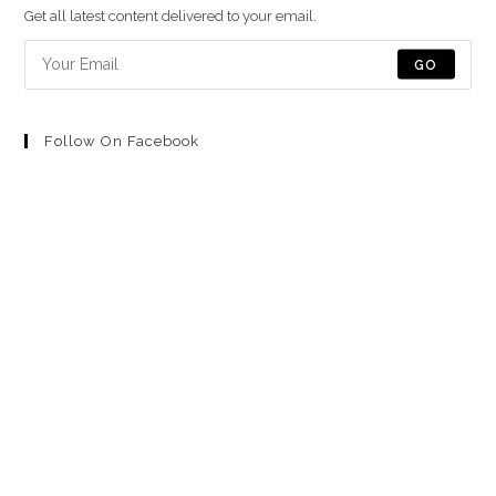
una
una
una
una
una
Get all latest content delivered to your email.
nueva
nueva
nueva
nueva
nueva
pestaña
pestaña
pestaña
pestaña
pestaña
GO
Follow On Facebook