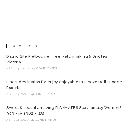
Recent Posts
Dating Site Melbourne. Free Matchmaking & Singles,
Victoria
ABRIL 14, 2022
/
239 COMENTARIOS
Finest destination for enjoy enjoyable that have Delhi Lodge
Escorts
ABRIL 14, 2022
/
41 COMENTARIOS
Sweet & sexual amazing PLAYMATES Sexy fantasy Women?
909 545 1962 – (23)
ABRIL 14, 2022
/
40 COMENTARIOS