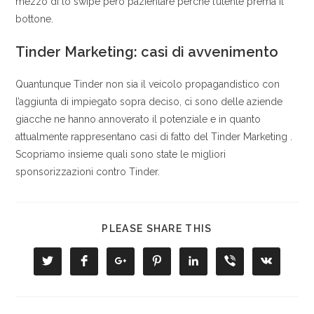
mezzo di lo swipe pero pazientare perche l’utente prema il
bottone.
Tinder Marketing: casi di avvenimento
Quantunque Tinder non sia il veicolo propagandistico con
l’aggiunta di impiegato sopra deciso, ci sono delle aziende
giacche ne hanno annoverato il potenziale e in quanto
attualmente rappresentano casi di fatto del Tinder Marketing .
Scopriamo insieme quali sono state le migliori
sponsorizzazioni contro Tinder.
COMPARTIR
PLEASE SHARE THIS
ESTE
CONTENIDO
Se
Se
Se
Se
Se
Se
Se
abre
abre
abre
abre
abre
abre
abre
en
en
en
en
en
en
en
una
una
una
una
una
una
una
nueva
nueva
nueva
nueva
nueva
nueva
nueva