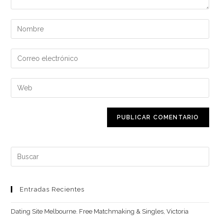
Introduce
tu
nombre
Introduce
o
tu
nombre
dirección
Introduce
de
de
la
usuario
correo
URL
para
electrónico
de
comentar
para
tu
comentar
web
Buscar:
(opcional)
Entradas Recientes
Dating Site Melbourne. Free Matchmaking & Singles, Victoria