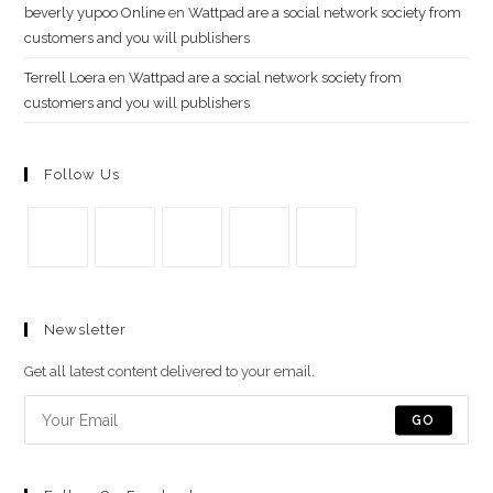
beverly yupoo Online
en
Wattpad are a social network society from
customers and you will publishers
Terrell Loera
en
Wattpad are a social network society from
customers and you will publishers
Follow Us
Se
Se
Se
Se
Se
abre
abre
abre
abre
abre
Newsletter
en
en
en
en
en
una
una
una
una
una
Get all latest content delivered to your email.
nueva
nueva
nueva
nueva
nueva
pestaña
pestaña
pestaña
pestaña
pestaña
GO