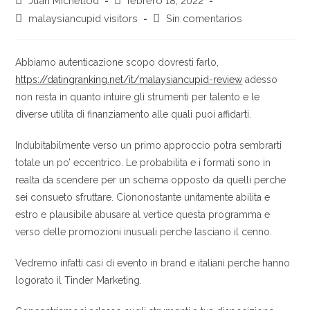
Juan Michellod
febrero 18, 2022
de
de
Categoría
Comentarios
malaysiancupid visitors
Sin comentarios
la
la
de
de
entrada:
entrada:
la
la
entrada:
entrada:
Abbiamo autenticazione scopo dovresti farlo,
https://datingranking.net/it/malaysiancupid-review
adesso
non resta in quanto intuire gli strumenti per talento e le
diverse utilita di finanziamento alle quali puoi affidarti.
Indubitabilmente verso un primo approccio potra sembrarti
totale un po’ eccentrico. Le probabilita e i formati sono in
realta da scendere per un schema opposto da quelli perche
sei consueto sfruttare. Ciononostante unitamente abilita e
estro e plausibile abusare al vertice questa programma e
verso delle promozioni inusuali perche lasciano il cenno.
Vedremo infatti casi di evento in brand e italiani perche hanno
logorato il Tinder Marketing.