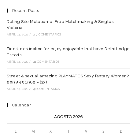
Recent Posts
Dating Site Melbourne. Free Matchmaking & Singles,
Victoria
ABRIL 14, 2022
/
237 COMENTARIOS
Finest destination for enjoy enjoyable that have Delhi Lodge
Escorts
ABRIL 14, 2022
/
41 COMENTARIOS
Sweet & sexual amazing PLAYMATES Sexy fantasy Women?
909 545 1962 – (23)
ABRIL 14, 2022
/
40 COMENTARIOS
Calendar
AGOSTO 2026
L
M
X
J
V
S
D