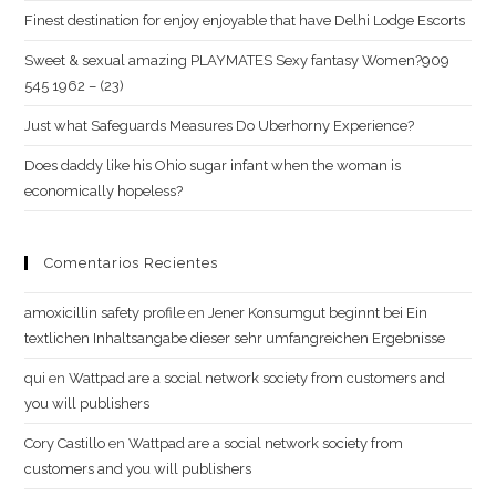
Finest destination for enjoy enjoyable that have Delhi Lodge Escorts
Sweet & sexual amazing PLAYMATES Sexy fantasy Women?909
545 1962 – (23)
Just what Safeguards Measures Do Uberhorny Experience?
Does daddy like his Ohio sugar infant when the woman is
economically hopeless?
Comentarios Recientes
amoxicillin safety profile
en
Jener Konsumgut beginnt bei Ein
textlichen Inhaltsangabe dieser sehr umfangreichen Ergebnisse
qui
en
Wattpad are a social network society from customers and
you will publishers
Cory Castillo
en
Wattpad are a social network society from
customers and you will publishers