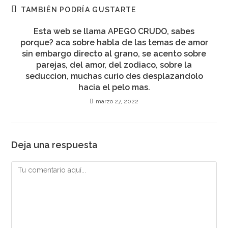
ventana
ventana
ventana
ventana
ventana
ventana
ventana
TAMBIÉN PODRÍA GUSTARTE
Esta web se llama APEGO CRUDO, sabes
porque? aca sobre habla de las temas de amor
sin embargo directo al grano, se acento sobre
parejas, del amor, del zodiaco, sobre la
seduccion, muchas curio des desplazandolo
hacia el pelo mas.
marzo 27, 2022
Deja una respuesta
Comentario