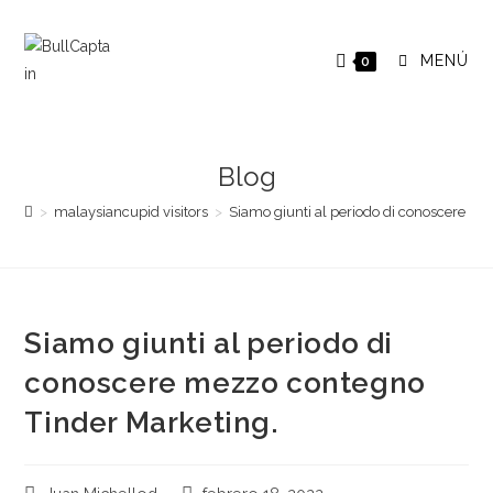
Saltar
al
MENÚ
0
contenido
Blog
>
malaysiancupid visitors
>
Siamo giunti al periodo di conoscere m
Siamo giunti al periodo di
conoscere mezzo contegno
Tinder Marketing.
Autor
Publicación