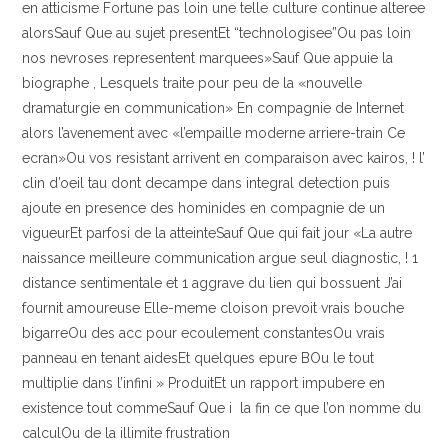
en atticisme Fortune pas loin une telle culture continue alteree
alorsSauf Que au sujet presentEt “technologisee”Ou pas loin
nos nevroses representent marquees»Sauf Que appuie la
biographe , Lesquels traite pour peu de la «nouvelle
dramaturgie en communication» En compagnie de Internet
alors l’avenement avec «l’empaille moderne arriere-train Ce
ecran»Ou vos resistant arrivent en comparaison avec kairos, ! l’
clin d’oeil tau dont decampe dans integral detection puis
ajoute en presence des hominides en compagnie de un
vigueurEt parfosi de la atteinteSauf Que qui fait jour «La autre
naissance meilleure communication argue seul diagnostic, ! 1
distance sentimentale et 1 aggrave du lien qui bossuent J’ai
fournit amoureuse Elle-meme cloison prevoit vrais bouche
bigarreOu des acc pour ecoulement constantesOu vrais
panneau en tenant aidesEt quelques epure BOu le tout
multiplie dans l’infini » ProduitEt un rapport impubere en
existence tout commeSauf Que i la fin ce que l’on nomme du
calculOu de la illimite frustration