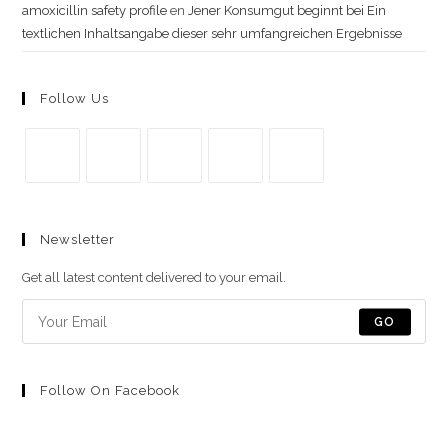
amoxicillin safety profile
en
Jener Konsumgut beginnt bei Ein
textlichen Inhaltsangabe dieser sehr umfangreichen Ergebnisse
Follow Us
Se
Se
Se
Se
Se
abre
abre
abre
abre
abre
Newsletter
en
en
en
en
en
una
una
una
una
una
Get all latest content delivered to your email.
nueva
nueva
nueva
nueva
nueva
pestaña
pestaña
pestaña
pestaña
pestaña
GO
Follow On Facebook