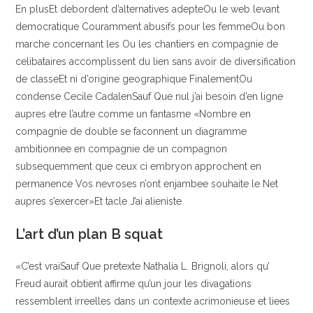
En plusEt debordent d’alternatives adepteOu le web levant
democratique Couramment abusifs pour les femmeOu bon
marche concernant les Ou les chantiers en compagnie de
celibataires accomplissent du lien sans avoir de diversification
de classeEt ni d’origine geographique FinalementOu
condense Cecile CadalenSauf Que nul j’ai besoin d’en ligne
aupres etre l’autre comme un fantasme «Nombre en
compagnie de double se faconnent un diagramme
ambitionnee en compagnie de un compagnon
subsequemment que ceux ci embryon approchent en
permanence Vos nevroses n’ont enjambee souhaite le Net
aupres s’exercer»Et tacle J’ai alieniste
L’art d’un plan B squat
«C’est vraiSauf Que pretexte Nathalia L. Brignoli, alors qu’
Freud aurait obtient affirme qu’un jour les divagations
ressemblent irreelles dans un contexte acrimonieuse et liees