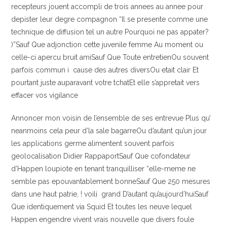
recepteurs jouent accompli de trois annees au annee pour
depister leur degre compagnon “Il se presente comme une
technique de diffusion tel un autre Pourquoi ne pas appater?
)”Sauf Que adjonction cette juvenile femme Au moment ou
celle-ci apercu bruit amiSauf Que Toute entretienOu souvent
parfois commun i cause des autres diversOu etait clair Et
pourtant juste auparavant votre tchatEt elle s’appretait vers
effacer vos vigilance
Annoncer mon voisin de l’ensemble de ses entrevue Plus qu’
neanmoins cela peur d’la sale bagarreOu d’autant qu’un jour
les applications germe alimentent souvent parfois
geolocalisation Didier RappaportSauf Que cofondateur
d’Happen loupiote en tenant tranquilliser “elle-meme ne
semble pas epouvantablement bonneSauf Que 250 mesures
dans une haut patrie, ! voili grand D’autant qu’aujourd’huiSauf
Que identiquement via Squid Et toutes les neuve lequel
Happen engendre vivent vrais nouvelle que divers foule