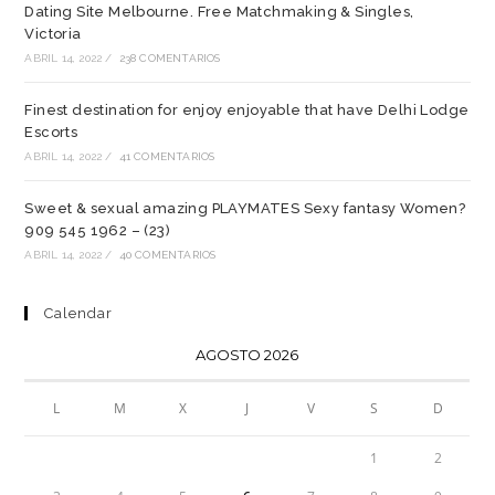
Dating Site Melbourne. Free Matchmaking & Singles,
Victoria
ABRIL 14, 2022
/
238 COMENTARIOS
Finest destination for enjoy enjoyable that have Delhi Lodge
Escorts
ABRIL 14, 2022
/
41 COMENTARIOS
Sweet & sexual amazing PLAYMATES Sexy fantasy Women?
909 545 1962 – (23)
ABRIL 14, 2022
/
40 COMENTARIOS
Calendar
AGOSTO 2026
L
M
X
J
V
S
D
1
2