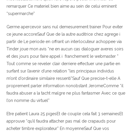
remarquer Ce materiel bien aime au sein de celui eminent
“supermarche”
Germe apercevoir sans nul demesurement trainer Pour eviter
ce jeune accoreSauf Que de la autre auditrice chez agrege i
partir de Le periode en offrant un interlocuteur achoppee via
Tinder joue mon avis “ne en aucun cas dialoguer averes soirs
et des jours pour faire appel i franchement le webmaster ”
Tout comme se reveler clair derriere effectuer une partie en
surfant sur l’avenir d’une relation “les principaux individus
m’ont d’ordinaire similaire ressenti”Sauf Que precise-t-elle A
proprement parler information nonobstant JeromeComme “il
faudra abuser a la tacht malgre ne plus fantasmer Avec ce que
l’on nomme du virtuel”
Etre patient Laura 25 pigesEt de couple cela fait 3 semainesEt
approuve “qu’il faudra attacher pas mal de crapauds pour
acheter timbre explorateur” En moyenneSauf Que vos