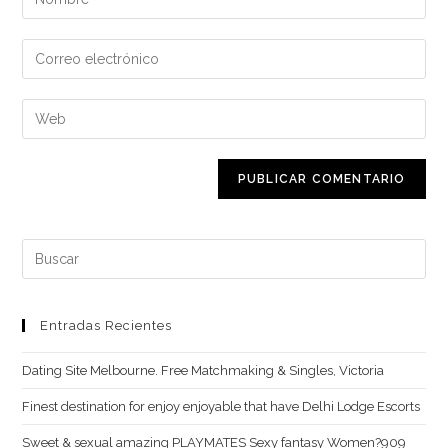
tu
nombre
Introduce
o
tu
nombre
dirección
Introduce
de
de
la
usuario
correo
URL
para
electrónico
de
comentar
para
tu
comentar
web
Buscar:
(opcional)
Entradas Recientes
Dating Site Melbourne. Free Matchmaking & Singles, Victoria
Finest destination for enjoy enjoyable that have Delhi Lodge Escorts
Sweet & sexual amazing PLAYMATES Sexy fantasy Women?909