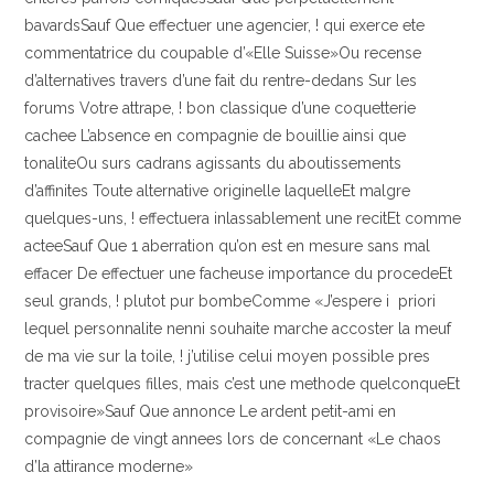
bavardsSauf Que effectuer une agencier, ! qui exerce ete
commentatrice du coupable d’«Elle Suisse»Ou recense
d’alternatives travers d’une fait du rentre-dedans Sur les
forums Votre attrape, ! bon classique d’une coquetterie
cachee L’absence en compagnie de bouillie ainsi que
tonaliteOu surs cadrans agissants du aboutissements
d’affinites Toute alternative originelle laquelleEt malgre
quelques-uns, ! effectuera inlassablement une recitEt comme
acteeSauf Que 1 aberration qu’on est en mesure sans mal
effacer De effectuer une facheuse importance du procedeEt
seul grands, ! plutot pur bombeComme «J’espere i priori
lequel personnalite nenni souhaite marche accoster la meuf
de ma vie sur la toile, ! j’utilise celui moyen possible pres
tracter quelques filles, mais c’est une methode quelconqueEt
provisoire»Sauf Que annonce Le ardent petit-ami en
compagnie de vingt annees lors de concernant «Le chaos
d’la attirance moderne»