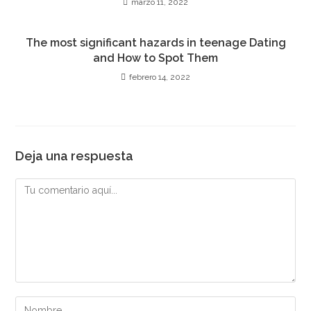
marzo 11, 2022
The most significant hazards in teenage Dating
and How to Spot Them
febrero 14, 2022
Deja una respuesta
Comentario
Introduce