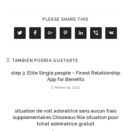
COMPARTIR
PLEASE SHARE THIS
ESTE
CONTENIDO
Se
Se
Se
Se
Se
Se
Se
abre
abre
abre
abre
abre
abre
abre
en
en
en
en
en
en
en
una
una
una
una
una
una
una
nueva
nueva
nueva
nueva
nueva
nueva
nueva
ventana
ventana
ventana
ventana
ventana
ventana
ventana
TAMBIÉN PODRÍA GUSTARTE
step 3. Elite Single people – Finest Relationship
App for Benefits
febrero 19, 2022
situation de voit adoratrice sans aucun frais
supplementaires Chisseaux fille situation pour
tchat admiratrice gratuit