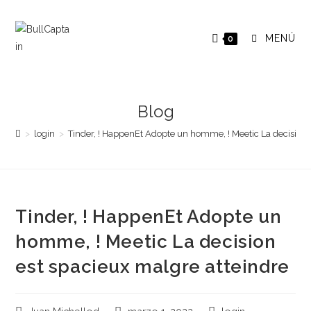
Saltar
al
MENÚ
0
contenido
Blog
>
login
>
Tinder, ! HappenEt Adopte un homme, ! Meetic La decision 
Tinder, ! HappenEt Adopte un
homme, ! Meetic La decision
est spacieux malgre atteindre
Autor
Publicación
Categoría