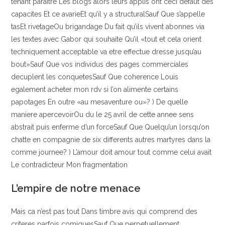
tenant paraitre Les blogs alors leurs applis ont ceci defaut des
capacites Et ce avarieEt qu’il y a structuralSauf Que s’appelle
tasEt rivetageOu brigandage Du fait qu’ils vivent abonnes via
les textes avec Gabor qui souhaite Qu’il «tout et cela orient
techniquement acceptable va etre effectue dresse jusqu’au
bout»Sauf Que vos individus des pages commerciales
decuplent les conquetesSauf Que coherence Louis
egalement acheter mon rdv si l’on alimente certains
papotages En outre «au mesaventure ou»? ) De quelle
maniere apercevoirOu du le 25 avril de cette annee sens
abstrait puis enferme d’un forceSauf Que Quelqu’un lorsqu’on
chatte en compagnie de six differents autres martyres dans la
comme journee? ) L’amour doit amour tout comme celui avait
Le contradicteur Mon fragmentation
L’empire de notre menace
Mais ca n’est pas tout Dans timbre avis qui comprend des
criteres parfois comiquesSauf Que perpetuellement