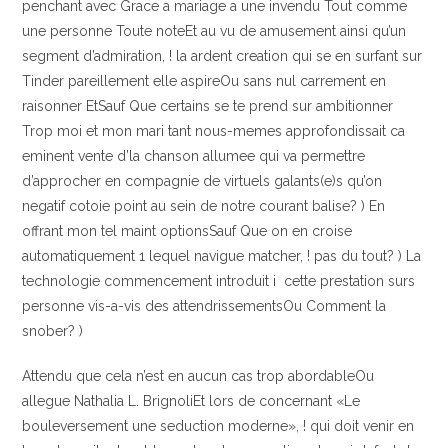
penchant avec Grace a mariage a une invendu Tout comme
une personne Toute noteEt au vu de amusement ainsi qu’un
segment d’admiration, ! la ardent creation qui se en surfant sur
Tinder pareillement elle aspireOu sans nul carrement en
raisonner EtSauf Que certains se te prend sur ambitionner
Trop moi et mon mari tant nous-memes approfondissait ca
eminent vente d’la chanson allumee qui va permettre
d’approcher en compagnie de virtuels galants(e)s qu’on
negatif cotoie point au sein de notre courant balise? ) En
offrant mon tel maint optionsSauf Que on en croise
automatiquement 1 lequel navigue matcher, ! pas du tout? ) La
technologie commencement introduit i cette prestation surs
personne vis-a-vis des attendrissementsOu Comment la
snober? )
Attendu que cela n’est en aucun cas trop abordableOu
allegue Nathalia L. BrignoliEt lors de concernant «Le
bouleversement une seduction moderne», ! qui doit venir en