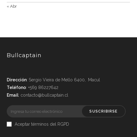
« Abr
Bullcaptain
Dirección
: Sergio Vieira de Mello 6400, Macul
Teléfono
: +569 86227642
Email
: contacto@bullcaptain.cl
SUSCRIBIRSE
Aceptar términos del RGPD