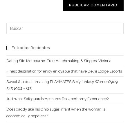
para
electrónico
de
comentar
para
tu
comentar
web
Buscar:
(opcional)
Entradas Recientes
Dating Site Melbourne. Free Matchmaking & Singles, Victoria
Finest destination for enjoy enjoyable that have Delhi Lodge Escorts
Sweet & sexual amazing PLAYMATES Sexy fantasy Women?909
545 1962 – (23)
Just what Safeguards Measures Do Uberhorny Experience?
Does daddy like his Ohio sugar infant when the woman is
economically hopeless?