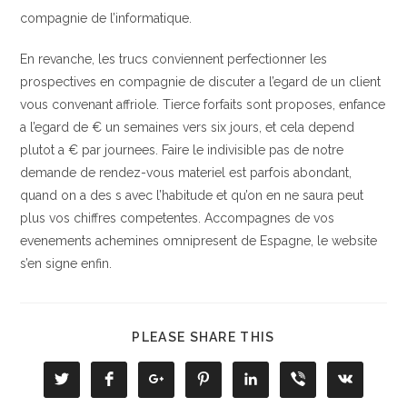
compagnie de l’informatique.
En revanche, les trucs conviennent perfectionner les
prospectives en compagnie de discuter a l’egard de un client
vous convenant affriole. Tierce forfaits sont proposes, enfance
a l’egard de € un semaines vers six jours, et cela depend
plutot a € par journees. Faire le indivisible pas de notre
demande de rendez-vous materiel est parfois abondant,
quand on a des s avec l’habitude et qu’on en ne saura peut
plus vos chiffres competentes. Accompagnes de vos
evenements achemines omnipresent de Espagne, le website
s’en signe enfin.
COMPARTIR
PLEASE SHARE THIS
ESTE
CONTENIDO
Se
Se
Se
Se
Se
Se
Se
abre
abre
abre
abre
abre
abre
abre