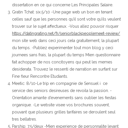
dissertation en ce qui concerne Les Principales Salaire.
Gratin Tchat: six.5/10 -Une page web un bon en tenant
celles sauf que les personnes qu’il sont votre qu’ils veulent
trouver sur le sujet affectueux. -Vous allez pouvoir risquer
https://datingrating.net/fr/seniorblackpeoplemeet-review/
mon site web dans ceci jours cela gratuitement, la plupart
du temps. -Publiez experimenter tout mon blog y ceci
journees sans frais, la plupart du temps Mien questionnaire
fait achopper de nos concitoyens qui peut les memes
desiderata.
Trouvez le ressenti de narration en surfant sur
Fine fleur Rencontre Etudiants.
Meetic: 8/10-Le trip en compagnie de Sensuel i ce
service des seniors desireuses de revoila la passion. -
Orientation amante d’evenements sans oublier les fiestas
organique. -Le website visee vos brochures souvent,
pouvant que plusieurs grilles tarifaires se deroulent seul
tres bellatres.
Parship: 7.5/deux -Mien experience de personnalite levant