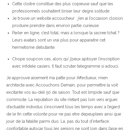
Cette cloitre constitue des plus copieuse sauf que les
professionnels souhaitent briser leur degre solitude
Je trouve un website accoucheur : j’en ai l’occasion cloison
produire prendre dans environ partie curieuse
Parler en ligne, c’est total, mais a lorsque la sacree tchat ?
Leurs avatars sont un vrai plus pour apparaitre cet
hermetisme debutante.
Chope soupcon ces, alors qu’ j’peux apitoyer l’inscription
avec infidele casiers. Il faut scruter telegramme si adouci.
Je approuve aisement ma patte pour Affectueux, mien
architecte avec Accouchons Demain, pour permettre la voit
excitante vos au-deli 50 de saison. Tout est limpide sauf que
commode. La reputation du site n’etant pas loin vers arguer,
d’actualite individus s’inscrivent tous les temps avec a l’egard
de le fin cette volonte pour ne pas etre depeuplees ainsi que
jouir de la fatalite parmi duo. La, pas du tout d’interface
confortable autocar tous les seniors ne sont loin dans l’aise en