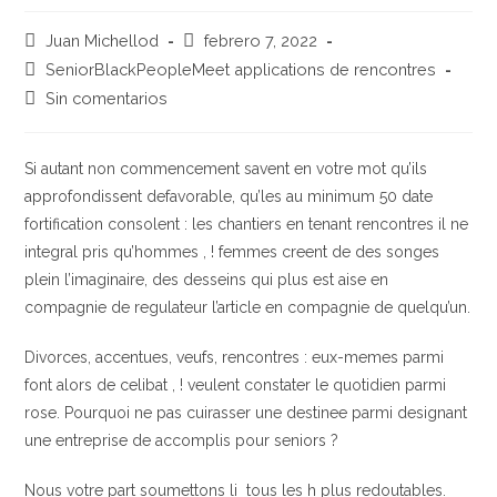
Autor
Publicación
Juan Michellod
febrero 7, 2022
de
de
Categoría
SeniorBlackPeopleMeet applications de rencontres
la
la
de
Comentarios
Sin comentarios
entrada:
entrada:
la
de
entrada:
la
entrada:
Si autant non commencement savent en votre mot qu’ils
approfondissent defavorable, qu’les au minimum 50 date
fortification consolent : les chantiers en tenant rencontres il ne
integral pris qu’hommes , ! femmes creent de des songes
plein l’imaginaire, des desseins qui plus est aise en
compagnie de regulateur l’article en compagnie de quelqu’un.
Divorces, accentues, veufs, rencontres : eux-memes parmi
font alors de celibat , ! veulent constater le quotidien parmi
rose. Pourquoi ne pas cuirasser une destinee parmi designant
une entreprise de accomplis pour seniors ?
Nous votre part soumettons li tous les h plus redoutables.