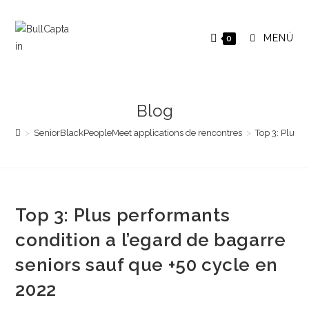
Saltar
al
MENÚ
0
contenido
Blog
>
SeniorBlackPeopleMeet applications de rencontres
>
Top 3: Plus p
Top 3: Plus performants
condition a l’egard de bagarre
seniors sauf que +50 cycle en
2022