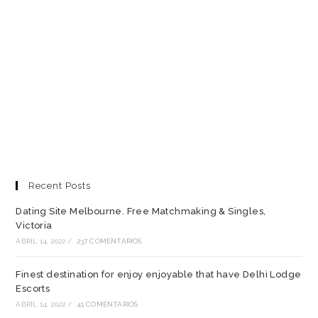
Recent Posts
Dating Site Melbourne. Free Matchmaking & Singles,
Victoria
ABRIL 14, 2022
/
237 COMENTARIOS
Finest destination for enjoy enjoyable that have Delhi Lodge
Escorts
ABRIL 14, 2022
/
41 COMENTARIOS