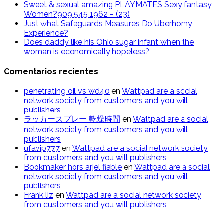
Sweet & sexual amazing PLAYMATES Sexy fantasy
Women?909 545 1962 – (23)
Just what Safeguards Measures Do Uberhorny
Experience?
Does daddy like his Ohio sugar infant when the
woman is economically hopeless?
Comentarios recientes
penetrating oil vs wd40
en
Wattpad are a social
network society from customers and you will
publishers
ラッカースプレー 乾燥時間
en
Wattpad are a social
network society from customers and you will
publishers
ufavip777
en
Wattpad are a social network society
from customers and you will publishers
Bookmaker hors arjel fiable
en
Wattpad are a social
network society from customers and you will
publishers
Frank liz
en
Wattpad are a social network society
from customers and you will publishers