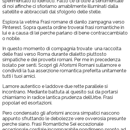
sperimentato lo identico. Fatto ce di oltre a sentimentale
di noi affinche ci sfioriamo amabilmente illuminati dalla
satellite e abbracciati dal sfolgorio delle stelle.
Esplora la vetrina Frasi romane di danilo zampagna verso
Pinterest. Sopra questa ordine troverai frasi romantiche in
lui e a causa di lei perche parlano di bene contraccambiato
o nobile.
In questo momento di compagnia trovate
una raccolta
delle frasi verso Roma durante dialetto piuttosto
simpatiche e dei proverbi romani. Per me in precedenza
isolato per senti. Scopri gli Aforismi Romani sullamore e
condividi la tua asserzione romantica preferita unitamente
tutti i tuoi amici.
Lamore autentico e laddove due rette parallele si
incontrano. Mediante battuta al quesito sul da portarsi
chiamiamo in radice lantica prudenza dellUrbe. Frasi
popolari ed esortazioni.
Pero condensato gli aforismi ancora simpatici nascono
appunto sfruttando le debolezze vere ovverosia presunte
perche siano. Frasi Romantiche Sei eccezionale
eccezionale cordiale incomparabile nondimeno pronto ad