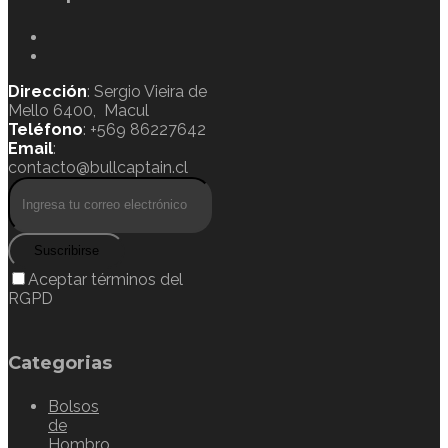
Dirección
: Sergio Vieira de
Mello 6400, Macul
Teléfono
: +569 86227642
Email
:
contacto@bullcaptain.cl
Suscribirse
Aceptar términos del
RGPD
Categorias
Bolsos
de
Hombro