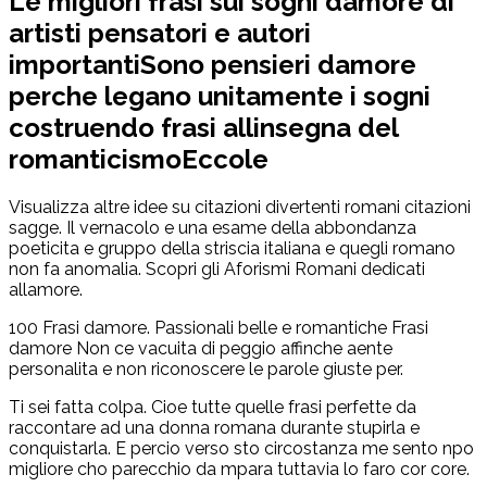
Le migliori frasi sui sogni damore di
artisti pensatori e autori
importantiSono pensieri damore
perche legano unitamente i sogni
costruendo frasi allinsegna del
romanticismoEccole
Visualizza altre idee su citazioni divertenti romani citazioni
sagge. Il vernacolo e una esame della abbondanza
poeticita e gruppo della striscia italiana e quegli romano
non fa anomalia. Scopri gli Aforismi Romani dedicati
allamore.
100 Frasi damore. Passionali belle e romantiche Frasi
damore Non ce vacuita di peggio affinche aente
personalita e non riconoscere le parole giuste per.
Ti sei fatta colpa. Cioe tutte quelle frasi perfette da
raccontare ad una donna romana durante stupirla e
conquistarla. E percio verso sto circostanza me sento npo
migliore cho parecchio da mpara tuttavia lo faro cor core.