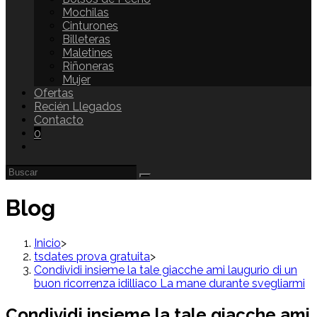
Mochilas
Cinturones
Billeteras
Maletines
Riñoneras
Mujer
Ofertas
Recién Llegados
Contacto
0
Blog
Inicio
>
tsdates prova gratuita
>
Condividi insieme la tale giacche ami laugurio di un
buon ricorrenza idilliaco La mane durante svegliarmi
Condividi insieme la tale giacche ami