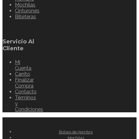
Mochilas
Cinturones
Billeteras
Servicio Al
Cliente
Mi
Cuenta
Carrito
Finalizar
Compra
Contacto
Términos
y
Condiciones
Bolsos de Hombro
Mochilas