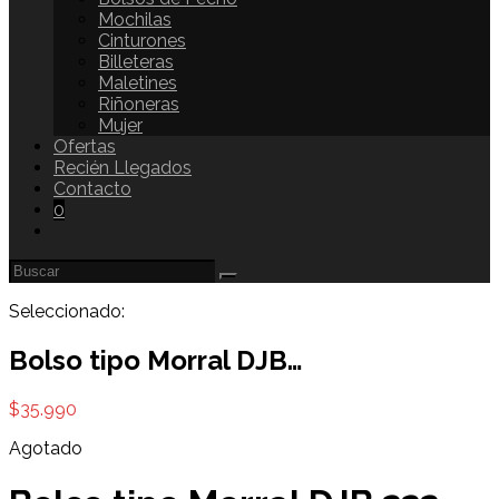
Mochilas
Cinturones
Billeteras
Maletines
Riñoneras
Mujer
Ofertas
Recién Llegados
Contacto
0
Seleccionado:
Bolso tipo Morral DJB…
$
35.990
Agotado