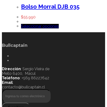
Bolso Morral DJB 035
$
55.990
Seleccionar opciones
Bullcaptain
Dirección
: Sergio Vieira de
Mello 6400, Macul
Teléfono
: +569 86227642
Email
:
contacto@bullcaptain.cl