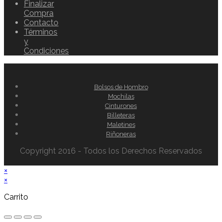
Finalizar
Compra
Contacto
Términos
y
Condiciones
Bolsos de Hombro
Mochilas
Cinturones
Billeteras
Maletines
Riñoneras
Copyright 2016 - Todos los Derechos Reservados
×
×
Carrito