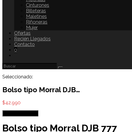
Cinturones
Billeteras
Maletines
Riñoneras
Mujer
Ofertas
Recién Llegados
Contacto
0
Seleccionado:
Bolso tipo Morral DJB…
$
42.990
Elige las opciones
Bolso tipo Morral DJB 777