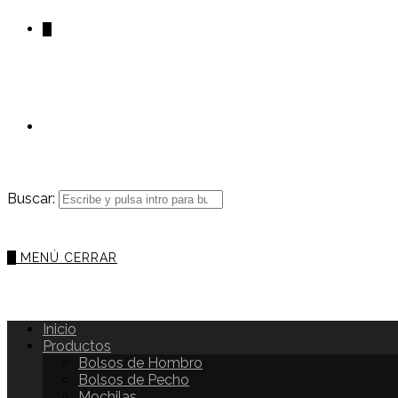
0
Buscar:
0
MENÚ
CERRAR
Inicio
Productos
Bolsos de Hombro
Bolsos de Pecho
Mochilas