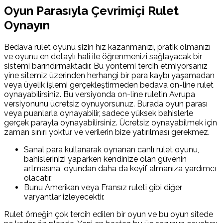
Oyun Parasıyla Çevrimiçi Rulet
Oynayın
Bedava rulet oyunu sizin hız kazanmanızı, pratik olmanızı
ve oyunu en detaylı hali ile öğrenmenizi sağlayacak bir
sistemi barındırmaktadır. Bu yöntemi tercih etmiyorsanız
yine sitemiz üzerinden herhangi bir para kaybı yaşamadan
veya üyelik işlemi gerçekleştirmeden bedava on-line rulet
oynayabilirsiniz. Bu versiyonda on-line ruletin Avrupa
versiyonunu ücretsiz oynuyorsunuz. Burada oyun parası
veya puanlarla oynayabilir, sadece yüksek bahislerle
gerçek parayla oynayabilirsiniz. Ücretsiz oynayabilmek için
zaman sınırı yoktur ve verilerin bize yatırılması gerekmez.
Sanal para kullanarak oynanan canlı rulet oyunu,
bahislerinizi yaparken kendinize olan güvenin
artmasına, oyundan daha da keyif almanıza yardımcı
olacatır.
Bunu Amerikan veya Fransız ruleti gibi diğer
varyantlar izleyecektir.
Rulet örneğin çok tercih edilen bir oyun ve bu oyun sitede