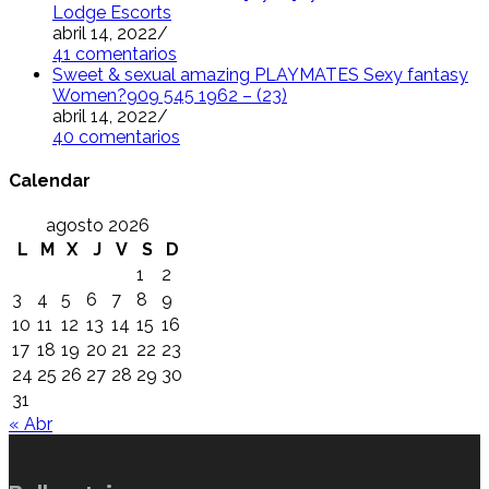
Lodge Escorts
abril 14, 2022
/
41 comentarios
Sweet & sexual amazing PLAYMATES Sexy fantasy
Women?909 545 1962 – (23)
abril 14, 2022
/
40 comentarios
Calendar
agosto 2026
L
M
X
J
V
S
D
1
2
3
4
5
6
7
8
9
10
11
12
13
14
15
16
17
18
19
20
21
22
23
24
25
26
27
28
29
30
31
« Abr