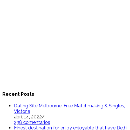
Recent Posts
Dating Site Melbourne. Free Matchmaking & Singles,
Victoria
abril 14, 2022
/
238 comentarios
Finest destination for enjoy enjoyable that have Delhi