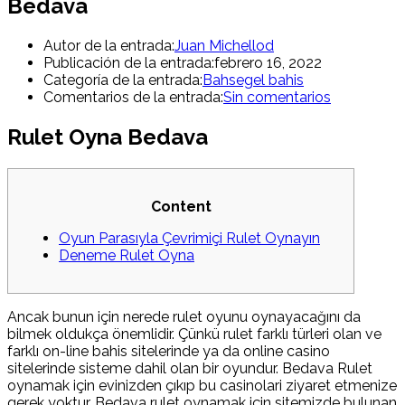
Bedava
Autor de la entrada:
Juan Michellod
Publicación de la entrada:
febrero 16, 2022
Categoría de la entrada:
Bahsegel bahis
Comentarios de la entrada:
Sin comentarios
Rulet Oyna Bedava
Content
Oyun Parasıyla Çevrimiçi Rulet Oynayın
Deneme Rulet Oyna
Ancak bunun için nerede rulet oyunu oynayacağını da
bilmek oldukça önemlidir. Çünkü rulet farklı türleri olan ve
farklı on-line bahis sitelerinde ya da online casino
sitelerinde sisteme dahil olan bir oyundur. Bedava Rulet
oynamak için evinizden çıkıp bu casinolari ziyaret etmenize
gerek yoktur. Bedava rulet oynamak için sitemizde bulunan