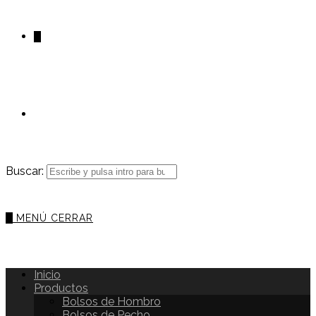
0
Buscar:
0
MENÚ
CERRAR
Inicio
Productos
Bolsos de Hombro
Bolsos de Pecho