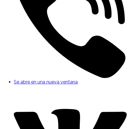
Se abre en una nueva ventana