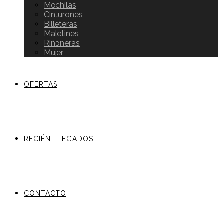
Mochilas
Cinturones
Billeteras
Maletines
Riñoneras
Mujer
OFERTAS
RECIÉN LLEGADOS
CONTACTO