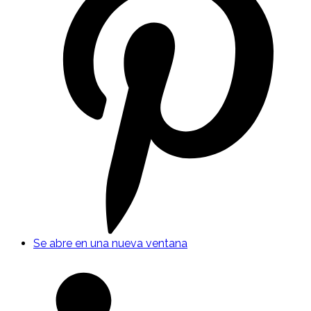
Se abre en una nueva ventana