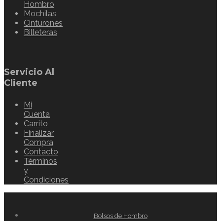
Hombro
Mochilas
Cinturones
Billeteras
Servicio Al
Cliente
Mi
Cuenta
Carrito
Finalizar
Compra
Contacto
Términos
y
Condiciones
Bolsos de Hombro